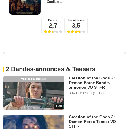
,
Xuejian Li
Presse
Spectateurs
2,7
3,5
2 Bandes-annonces & Teasers
Creation of the Gods 2:
VIDÉO EN COURS
Demon Force Bande-
annonce VO STFR
30 411 vues
-
Il y a 1 an
1:48
Creation of the Gods 2:
Demon Force Teaser VO
STFR