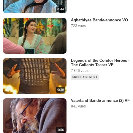
0:44
Aghathiyaa Bande-annonce VO
723 vues
Legends of the Condor Heroes -
The Gallants Teaser VF
7 846 vues
PROCHAINEMENT
0:30
Vaterland Bande-annonce (2) VF
841 vues
1:56