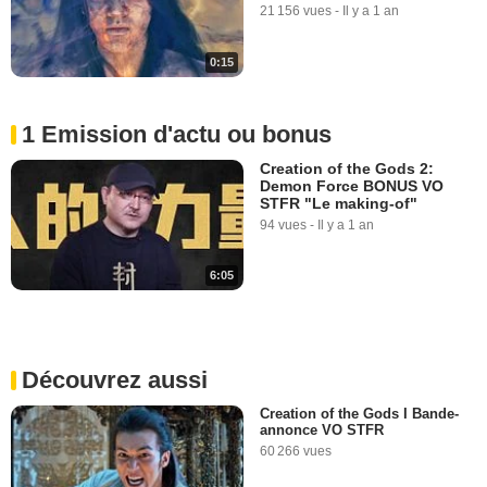
21 156 vues
-
Il y a 1 an
0:15
1 Emission d'actu ou bonus
Creation of the Gods 2:
Demon Force BONUS VO
STFR "Le making-of"
94 vues
-
Il y a 1 an
6:05
Découvrez aussi
Creation of the Gods I Bande-
annonce VO STFR
60 266 vues