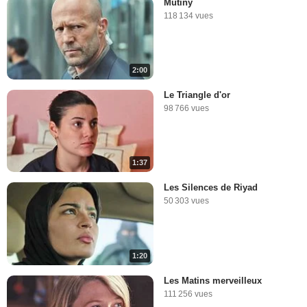
Mutiny
118 134 vues
2:00
Le Triangle d'or
98 766 vues
1:37
Les Silences de Riyad
50 303 vues
1:20
Les Matins merveilleux
111 256 vues