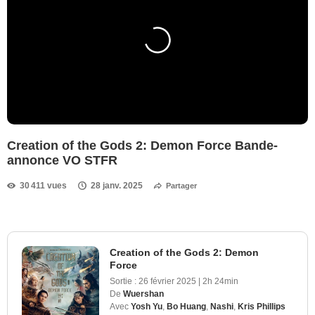
Creation of the Gods 2: Demon Force Bande-
annonce VO STFR
30 411 vues
28 janv. 2025
Partager
Creation of the Gods 2: Demon
Force
Sortie :
26 février 2025
|
2h 24min
De
Wuershan
Avec
Yosh Yu
,
Bo Huang
,
Nashi
,
Kris Phillips