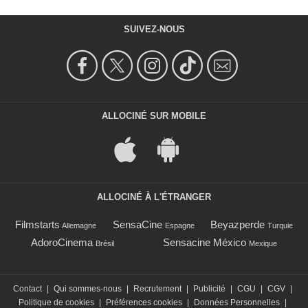
SUIVEZ-NOUS
ALLOCINÉ SUR MOBILE
ALLOCINÉ À L'ÉTRANGER
Filmstarts
SensaCine
Beyazperde
Allemagne
Espagne
Turquie
AdoroCinema
Sensacine México
Brésil
Mexique
Contact
|
Qui sommes-nous
|
Recrutement
|
Publicité
|
CGU
|
CGV
|
Politique de cookies
|
Préférences cookies
|
Données Personnelles
|