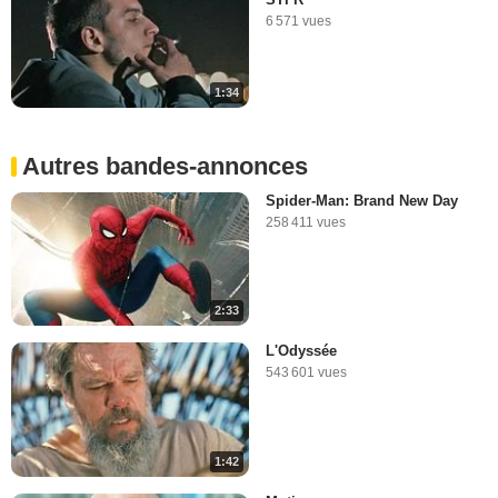
6 571 vues
1:34
Autres bandes-annonces
Spider-Man: Brand New Day
258 411 vues
2:33
L'Odyssée
543 601 vues
1:42