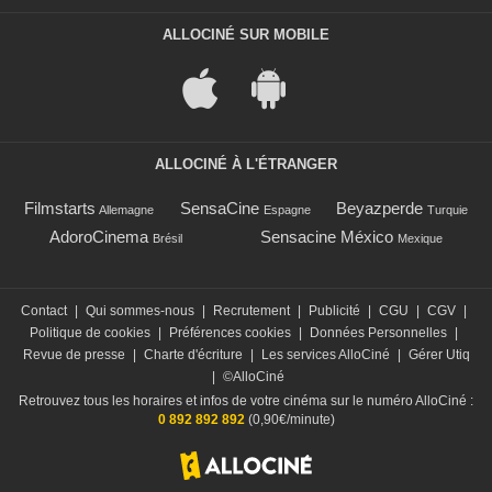
ALLOCINÉ SUR MOBILE
ALLOCINÉ À L'ÉTRANGER
Filmstarts
SensaCine
Beyazperde
Allemagne
Espagne
Turquie
AdoroCinema
Sensacine México
Brésil
Mexique
Contact
|
Qui sommes-nous
|
Recrutement
|
Publicité
|
CGU
|
CGV
|
Politique de cookies
|
Préférences cookies
|
Données Personnelles
|
Revue de presse
|
Charte d'écriture
|
Les services AlloCiné
|
Gérer Utiq
|
©AlloCiné
Retrouvez tous les horaires et infos de votre cinéma sur le numéro AlloCiné :
0 892 892 892
(0,90€/minute)