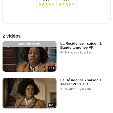
2 vidéos
La Résidence - saison 1
VIDÉO EN COURS
Bande-annonce VF
64 349 vues
-
Il y a 1 an
2:14
La Résidence - saison 1
Teaser VO STFR
3 974 vues
-
Il y a 1 an
1:28