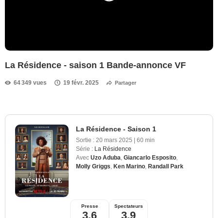
La Résidence - saison 1 Bande-annonce VF
64 349 vues
19 févr. 2025
Partager
La Résidence - Saison 1
Sortie :
20 mars 2025
|
60 min
Série :
La Résidence
Avec
Uzo Aduba
,
Giancarlo Esposito
,
Molly Griggs
,
Ken Marino
,
Randall Park
Presse
Spectateurs
3,6
3,9