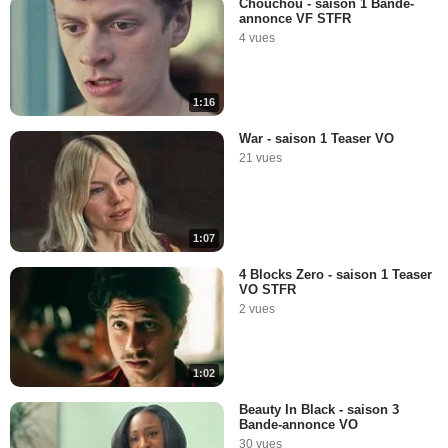
Chouchou - saison 1 Bande-
annonce VF STFR
4 vues
1:16
War - saison 1 Teaser VO
21 vues
1:07
4 Blocks Zero - saison 1 Teaser
VO STFR
2 vues
1:02
Beauty In Black - saison 3
Bande-annonce VO
30 vues