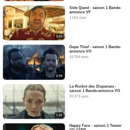
Side Quest - saison 1 Bande-
annonce VF
1 164 vues
1:10
Dope Thief - saison 1 Bande-
annonce VO
16 704 vues
2:59
La Rivière des Disparues -
saison 1 Bande-annonce VO
20 373 vues
1:41
Happy Face - saison 1 Teaser
VO STFR