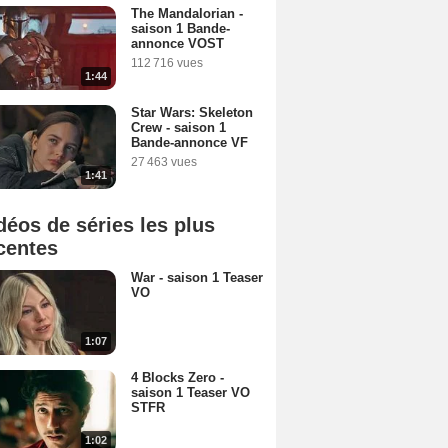
The Mandalorian -
saison 1 Bande-
annonce VOST
112 716 vues
1:44
Star Wars: Skeleton
Crew - saison 1
Bande-annonce VF
27 463 vues
1:41
déos de séries les plus
centes
War - saison 1 Teaser
VO
1:07
4 Blocks Zero -
saison 1 Teaser VO
STFR
1:02