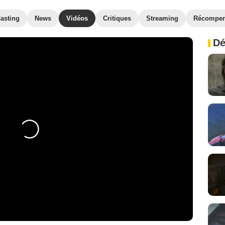
asting
News
Vidéos
Critiques
Streaming
Récompe
Dé