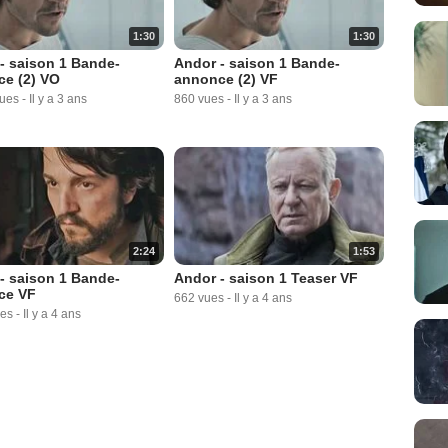
1:30
1:30
- saison 1 Bande-
Andor - saison 1 Bande-
e (2) VO
annonce (2) VF
vues
-
Il y a 3 ans
860 vues
-
Il y a 3 ans
2:24
1:53
- saison 1 Bande-
Andor - saison 1 Teaser VF
ce VF
662 vues
-
Il y a 4 ans
ues
-
Il y a 4 ans