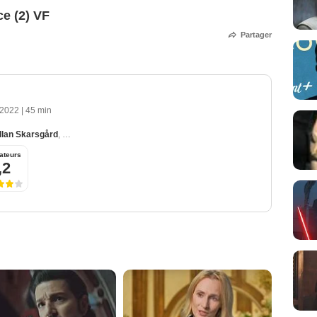
e (2) VF
Partager
 2022
|
45 min
llan Skarsgård
,
Genevieve O'Reilly
,
Denise Gough
,
Ben Mendelsohn
ateurs
,2