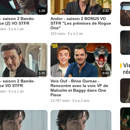
1:28
2:22
- saison 2 Bande-
Andor - saison 2 BONUS VO
ce (2) VO STFR
STFR "Les prémices de Rogue
One"
vues
-
Il y a 1 an
163 vues
-
Il y a 1 an
Vi
ré
1:35
9:02
- saison 2 Bande-
Voix Ouf - Brice Ournac -
ce VO STFR
Rencontre avec la voix VF de
Malcolm et Baggy dans One
vues
-
Il y a 1 an
Piece
13 797 vues
-
Il y a 2 ans