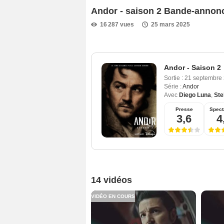
Andor - saison 2 Bande-annonc
16 287 vues
25 mars 2025
Andor - Saison 2
Sortie :
21 septembre
Série :
Andor
Avec
Diego Luna
,
Ste
Presse
Spect
3,6
4
14 vidéos
VIDÉO EN COURS