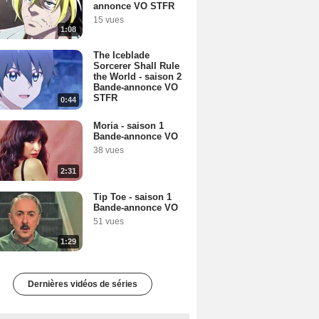
annonce VO STFR
15 vues
1:08
The Iceblade
Sorcerer Shall Rule
the World - saison 2
Bande-annonce VO
STFR
0:44
Moria - saison 1
Bande-annonce VO
38 vues
2:31
Tip Toe - saison 1
Bande-annonce VO
51 vues
1:29
Dernières vidéos de séries