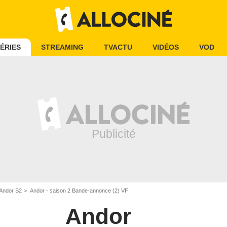
ÉRIES
STREAMING
TVACTU
VIDÉOS
VOD
 Andor S2
Andor - saison 2 Bande-annonce (2) VF
Andor