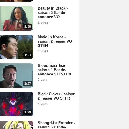
Beauty In Black -
saison 3 Bande-
annonce VO
2 vues
1:38
Made in Korea -
saison 2 Teaser VO
STEN
4 vues
1:23
Blood Sacrifice -
saison 1 Bande-
annonce VO STEN
7 vues
1:27
Black Clover - saison
2 Teaser VO STFR
6 vues
1:29
Shangri-La Frontier -
saison 3 Bande-