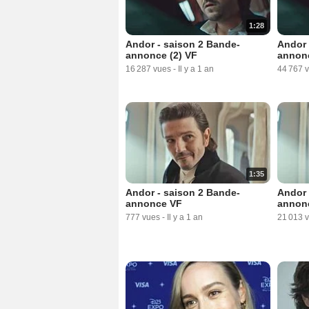
1:28
Andor - saison 2 Bande-
Andor 
annonce (2) VF
annon
16 287 vues
-
Il y a 1 an
44 767 
1:35
Andor - saison 2 Bande-
Andor 
annonce VF
annon
777 vues
-
Il y a 1 an
21 013 