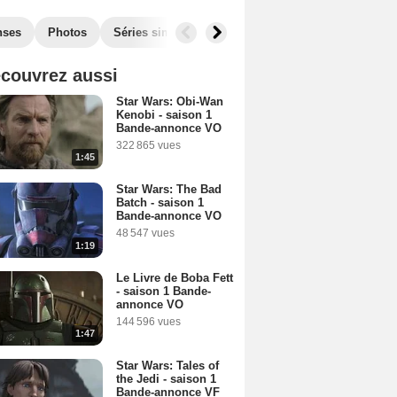
nses
Photos
Séries similaires
couvrez aussi
Star Wars: Obi-Wan
Kenobi - saison 1
Bande-annonce VO
322 865 vues
1:45
Star Wars: The Bad
Batch - saison 1
Bande-annonce VO
48 547 vues
1:19
Le Livre de Boba Fett
- saison 1 Bande-
annonce VO
144 596 vues
1:47
Star Wars: Tales of
the Jedi - saison 1
Bande-annonce VF