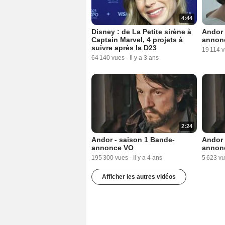
4:44
Disney : de La Petite sirène à
Andor 
Captain Marvel, 4 projets à
annonc
suivre après la D23
19 114 
64 140 vues
-
Il y a 3 ans
2:24
Andor - saison 1 Bande-
Andor 
annonce VO
annon
195 300 vues
-
Il y a 4 ans
5 623 v
Afficher les autres vidéos