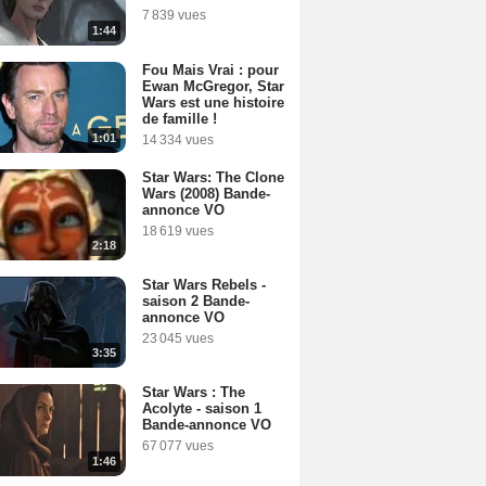
7 839 vues
1:44
Fou Mais Vrai : pour
Ewan McGregor, Star
Wars est une histoire
de famille !
1:01
14 334 vues
Star Wars: The Clone
Wars (2008) Bande-
annonce VO
18 619 vues
2:18
Star Wars Rebels -
saison 2 Bande-
annonce VO
23 045 vues
3:35
Star Wars : The
Acolyte - saison 1
Bande-annonce VO
67 077 vues
1:46