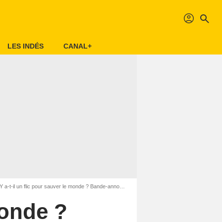
profil
search
LES INDÉS
CANAL+
 a-t-il un flic pour sauver le monde ? Bande-annonce (2) VO STFR
monde ?