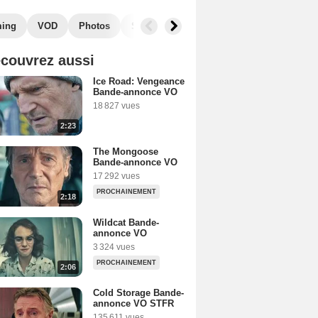
ming
VOD
Photos
Secrets de tournage
Box Office
R
couvrez aussi
Ice Road: Vengeance
Bande-annonce VO
18 827 vues
2:23
The Mongoose
Bande-annonce VO
17 292 vues
PROCHAINEMENT
2:18
Wildcat Bande-
annonce VO
3 324 vues
PROCHAINEMENT
2:06
Cold Storage Bande-
annonce VO STFR
135 611 vues