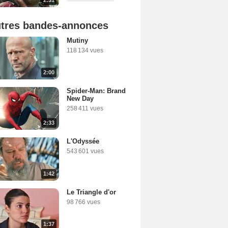
tres bandes-annonces
Mutiny
118 134 vues
2:00
Spider-Man: Brand
New Day
258 411 vues
2:33
L'Odyssée
543 601 vues
1:42
Le Triangle d'or
98 766 vues
1:37