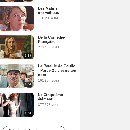
Les Matins
merveilleux
111 256 vues
De la Comédie-
Française
273 468 vues
1:29
La Bataille de Gaulle
- Partie 2 : J’écris ton
nom
161 954 vues
1:34
Le Cinquième
élément
377 378 vues
1:30