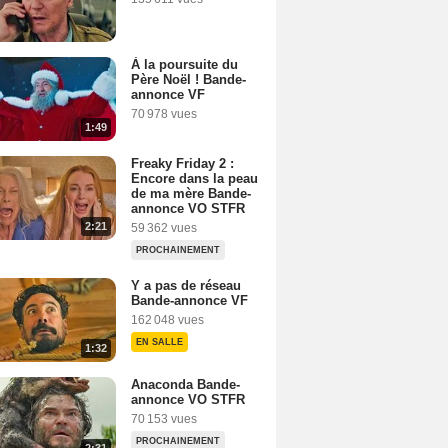
À la poursuite du
Père Noël ! Bande-
annonce VF
70 978 vues
1:49
Freaky Friday 2 :
Encore dans la peau
de ma mère Bande-
annonce VO STFR
2:21
59 362 vues
PROCHAINEMENT
Y a pas de réseau
Bande-annonce VF
162 048 vues
EN SALLE
1:32
Anaconda Bande-
annonce VO STFR
70 153 vues
PROCHAINEMENT
2:31