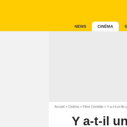
NEWS
CINÉMA
S
Accueil
Cinéma
Films Comédie
Y a-t-il un fli
Y a-t-il 