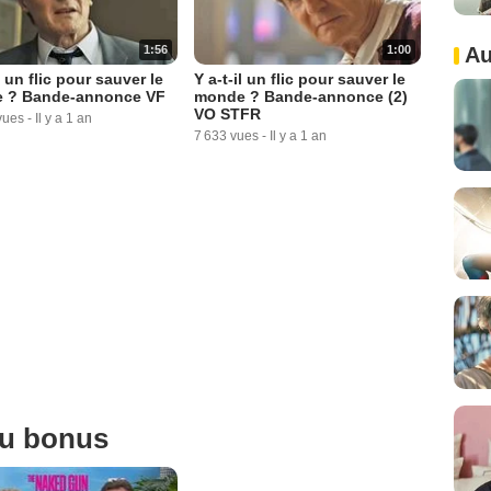
Au
1:56
1:00
l un flic pour sauver le
Y a-t-il un flic pour sauver le
 ? Bande-annonce VF
monde ? Bande-annonce (2)
VO STFR
vues
-
Il y a 1 an
7 633 vues
-
Il y a 1 an
ou bonus