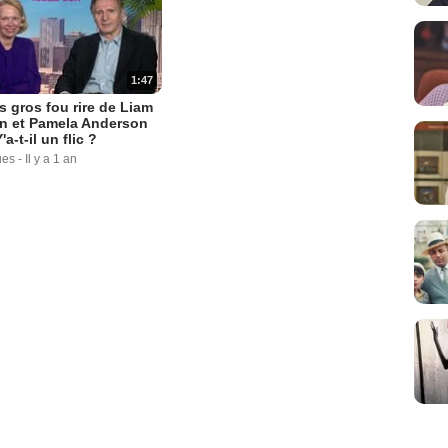
1:47
s gros fou rire de Liam
n et Pamela Anderson
a-t-il un flic ?
ues
-
Il y a 1 an