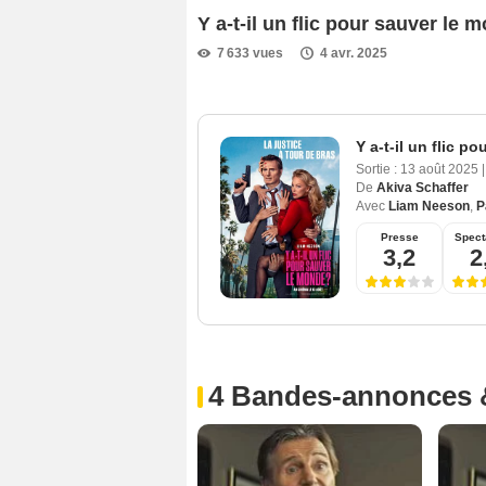
Y a-t-il un flic pour sauver l
7 633 vues
4 avr. 2025
Y a-t-il un flic p
Sortie :
13 août 2025
|
De
Akiva Schaffer
Avec
Liam Neeson
,
P
Presse
Spect
3,2
2
4 Bandes-annonces 