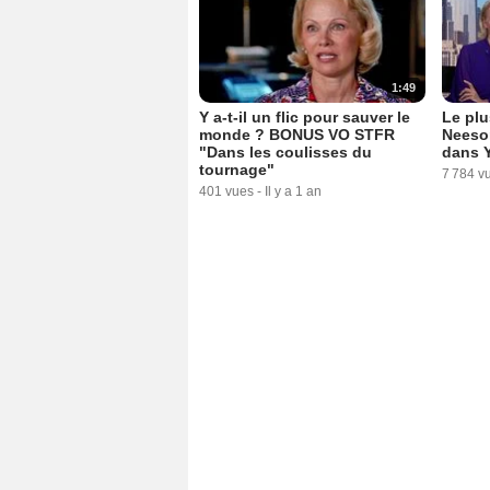
1:49
Y a-t-il un flic pour sauver le
Le plu
monde ? BONUS VO STFR
Neeso
"Dans les coulisses du
dans Y'
tournage"
7 784 v
401 vues
-
Il y a 1 an