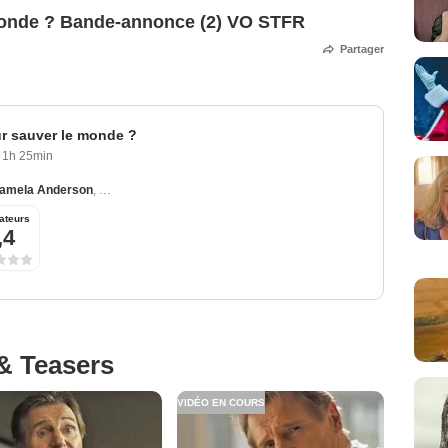
e monde ? Bande-annonce (2) VO STFR
Partager
our sauver le monde ?
1h 25min
amela Anderson
,
Paul Walter Hauser
,
Danny Huston
,
Kevin Durand
ateurs
,4
& Teasers
VIDÉO EN COURS