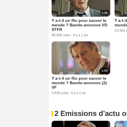
1:56
Y a-t-il un flic pour sauver le
Y a-t-i
monde ? Bande-annonce VO
monde
STFR
53 382 
96 406 vues
-
Il y a 1 an
1:00
Y a-t-il un flic pour sauver le
monde ? Bande-annonce (2)
VF
3 438 vues
-
Il y a 1 an
2 Emissions d'actu 