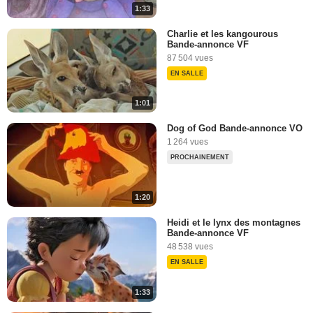
1:33
Charlie et les kangourous
Bande-annonce VF
87 504 vues
EN SALLE
1:01
Dog of God Bande-annonce VO
1 264 vues
PROCHAINEMENT
1:20
Heidi et le lynx des montagnes
Bande-annonce VF
48 538 vues
EN SALLE
1:33