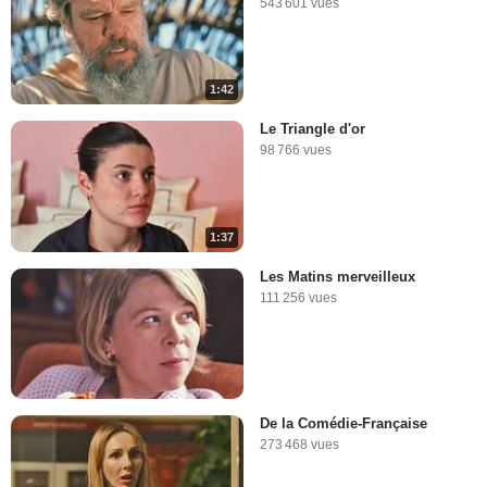
543 601 vues
1:42
Le Triangle d'or
98 766 vues
1:37
Les Matins merveilleux
111 256 vues
De la Comédie-Française
273 468 vues