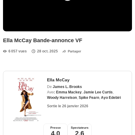
Ella McCay Bande-annonce VF
6 057 vues
28 oct. 2025
Partager
Ella McCay
De
James L. Brooks
Avec
Emma Mackey
,
Jamie Lee Curtis
,
Woody Harrelson
,
Spike Fearn
,
Ayo Edebiri
Sortie le
26 janvier 2026
Presse
Spectateurs
4,0
2,6