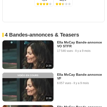
4 Bandes-annonces & Teasers
Ella McCay Bande-annonce
VO STFR
17 546 vues
-
Il y a 9 mois
2:34
Ella McCay Bande-annonce
VIDÉO EN COURS
VF
6 057 vues
-
Il y a 9 mois
2:34
Ella McCay Bande-annonce