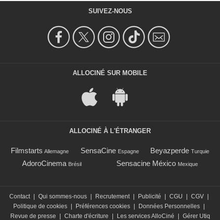
SUIVEZ-NOUS
ALLOCINÉ SUR MOBILE
ALLOCINÉ À L'ÉTRANGER
Filmstarts
SensaCine
Beyazperde
Allemagne
Espagne
Turquie
AdoroCinema
Sensacine México
Brésil
Mexique
Contact
|
Qui sommes-nous
|
Recrutement
|
Publicité
|
CGU
|
CGV
|
Politique de cookies
|
Préférences cookies
|
Données Personnelles
|
Revue de presse
|
Charte d'écriture
|
Les services AlloCiné
|
Gérer Utiq