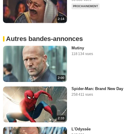
PROCHAINEMENT
2:14
Autres bandes-annonces
Mutiny
118 134 vues
2:00
Spider-Man: Brand New Day
258 411 vues
2:33
L'Odyssée