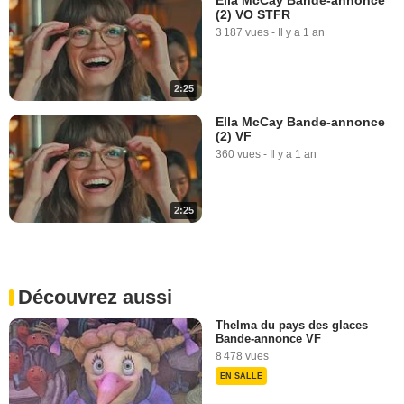
(2) VO STFR
3 187 vues
-
Il y a 1 an
2:25
Ella McCay Bande-annonce
(2) VF
360 vues
-
Il y a 1 an
2:25
Découvrez aussi
Thelma du pays des glaces
Bande-annonce VF
8 478 vues
EN SALLE