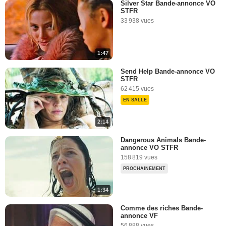
Silver Star Bande-annonce VO
STFR
33 938 vues
1:47
Send Help Bande-annonce VO
STFR
62 415 vues
EN SALLE
2:14
Dangerous Animals Bande-
annonce VO STFR
158 819 vues
PROCHAINEMENT
1:34
Comme des riches Bande-
annonce VF
56 888 vues