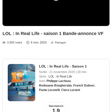
LOL : In Real Life - saison 1 Bande-annonce VF
3 282 vues
6 nov. 2025
Partager
LOL : In Real Life - Saison 1
Sortie :
21 novembre 2025
|
30 min
Série :
LOL : In Real Life
Avec
Philippe Lacheau
,
Redouane Bougheraba
,
Franck Dubosc
,
Paola Locatelli
,
Clara Luciani
Spectateurs
1,9