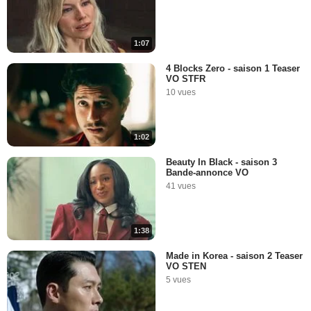
1:07
4 Blocks Zero - saison 1 Teaser
VO STFR
10 vues
1:02
Beauty In Black - saison 3
Bande-annonce VO
41 vues
1:38
Made in Korea - saison 2 Teaser
VO STEN
5 vues