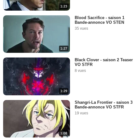
1:23
Blood Sacrifice - saison 1
Bande-annonce VO STEN
35 vues
1:27
Black Clover - saison 2 Teaser
VO STFR
8 vues
1:29
Shangri-La Frontier - saison 3
Bande-annonce VO STFR
19 vues
1:08