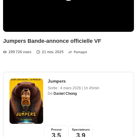
Jumpers Bande-annonce officielle VF
299 726 vues
21 nov. 2025
Partager
Jumpers
Sortie :
4 mars 2026
|
1h 45min
De
Daniel Chong
Presse
Spectateurs
3,5
3,9