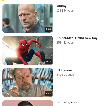
Mutiny
118 134 vues
2:00
Spider-Man: Brand New Day
258 411 vues
2:33
L'Odyssée
543 601 vues
1:42
Le Triangle d'or