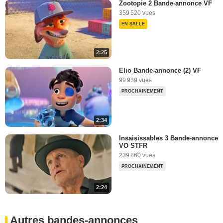
Zootopie 2 Bande-annonce VF
359 520 vues
EN SALLE
2:25
Elio Bande-annonce (2) VF
99 939 vues
PROCHAINEMENT
2:34
Insaisissables 3 Bande-annonce
VO STFR
239 860 vues
PROCHAINEMENT
2:24
Autres bandes-annonces