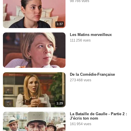
98 766 vues
1:37
Les Matins merveilleux
111 256 vues
De la Comédie-Française
273 468 vues
1:29
La Bataille de Gaulle - Partie 2 :
J’écris ton nom
161 954 vues