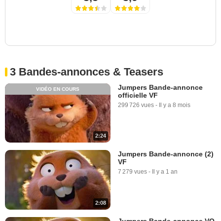
3 Bandes-annonces & Teasers
Jumpers Bande-annonce
VIDÉO EN COURS
officielle VF
299 726 vues
-
Il y a 8 mois
2:24
Jumpers Bande-annonce (2)
VF
7 279 vues
-
Il y a 1 an
2:08
Jumpers Bande-annonce VO