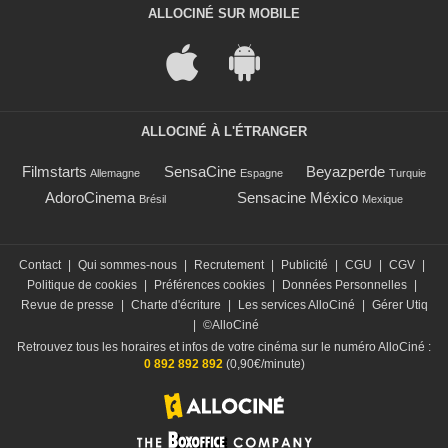
ALLOCINÉ SUR MOBILE
ALLOCINÉ À L'ÉTRANGER
Filmstarts
SensaCine
Beyazperde
Allemagne
Espagne
Turquie
AdoroCinema
Sensacine México
Brésil
Mexique
Contact
|
Qui sommes-nous
|
Recrutement
|
Publicité
|
CGU
|
CGV
|
Politique de cookies
|
Préférences cookies
|
Données Personnelles
|
Revue de presse
|
Charte d'écriture
|
Les services AlloCiné
|
Gérer Utiq
|
©AlloCiné
Retrouvez tous les horaires et infos de votre cinéma sur le numéro AlloCiné :
0 892 892 892
(0,90€/minute)