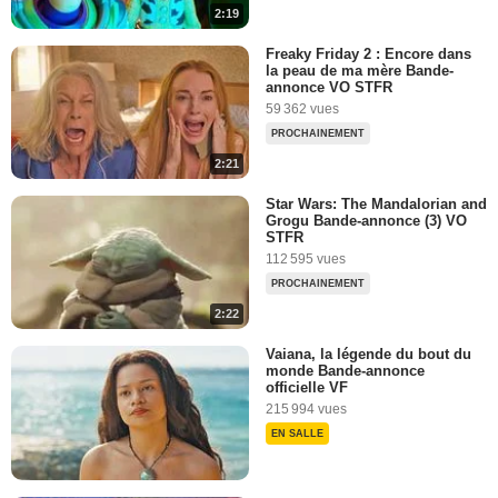
2:19
Freaky Friday 2 : Encore dans
la peau de ma mère Bande-
annonce VO STFR
59 362 vues
PROCHAINEMENT
2:21
Star Wars: The Mandalorian and
Grogu Bande-annonce (3) VO
STFR
112 595 vues
PROCHAINEMENT
2:22
Vaiana, la légende du bout du
monde Bande-annonce
officielle VF
215 994 vues
EN SALLE