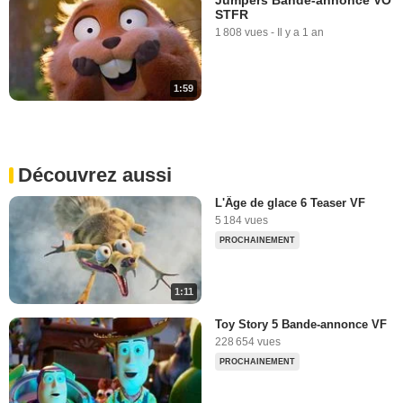
STFR
1 808 vues
-
Il y a 1 an
1:59
Découvrez aussi
L'Âge de glace 6 Teaser VF
5 184 vues
PROCHAINEMENT
1:11
Toy Story 5 Bande-annonce VF
228 654 vues
PROCHAINEMENT