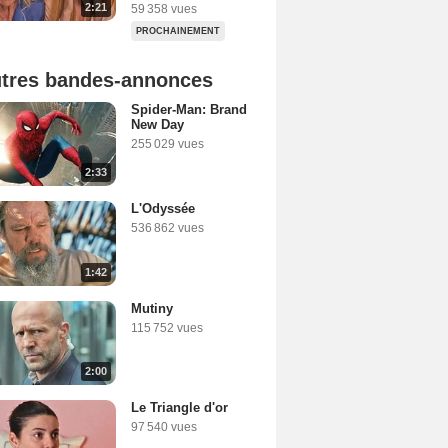
2:21
59 358 vues
PROCHAINEMENT
tres bandes-annonces
Spider-Man: Brand
New Day
255 029 vues
2:33
L'Odyssée
536 862 vues
1:42
Mutiny
115 752 vues
2:00
Le Triangle d'or
97 540 vues