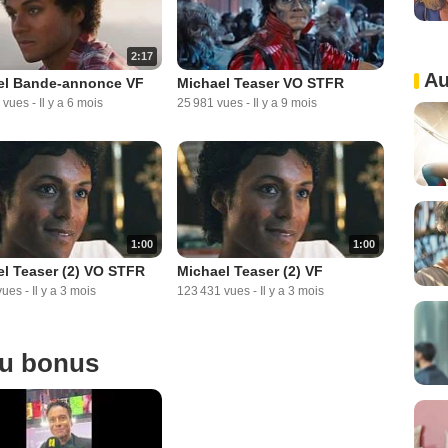
2:17
Au
el Bande-annonce VF
Michael Teaser VO STFR
 vues
-
Il y a 6 mois
25 981 vues
-
Il y a 9 mois
1:00
1:00
l Teaser (2) VO STFR
Michael Teaser (2) VF
vues
-
Il y a 3 mois
123 431 vues
-
Il y a 3 mois
ou bonus