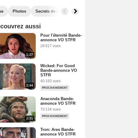
se
Photos
Secrets de tournage
Box Office
Films similai
couvrez aussi
Pour l'éternité Bande-
annonce VO STFR
28 917 vues
1:27
Wicked: For Good
Bande-annonce VO
STFR
40 183 vues
2:44
PROCHAINEMENT
Anaconda Bande-
annonce VO STFR
70 134 vues
PROCHAINEMENT
2:31
Tron: Ares Bande-
annonce VO STFR