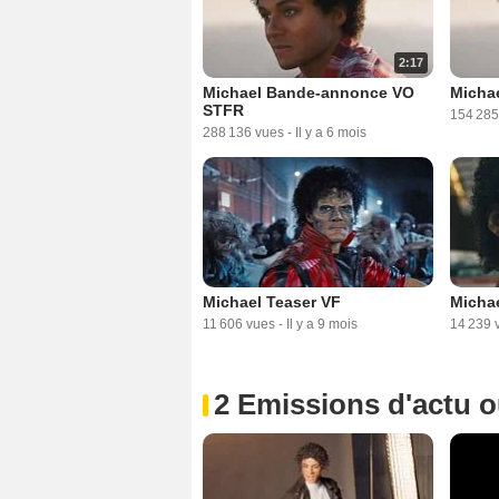
2:17
Michael Bande-annonce VO
Micha
STFR
154 285
288 136 vues
-
Il y a 6 mois
Michael Teaser VF
Michae
11 606 vues
-
Il y a 9 mois
14 239 
2 Emissions d'actu 