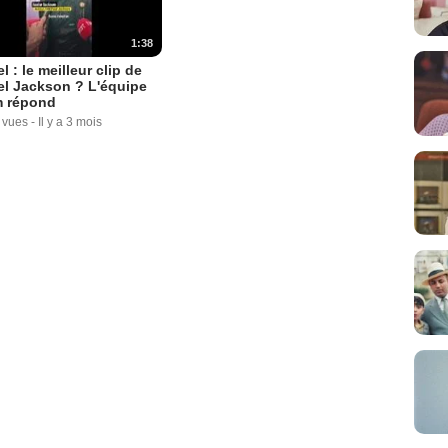
1:38
l : le meilleur clip de
l Jackson ? L'équipe
m répond
 vues
-
Il y a 3 mois