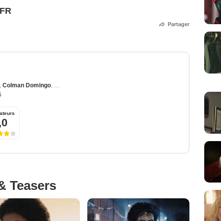
TFR
Partager
,
Colman Domingo
,
Nia Long
,
Miles Teller
,
Juliano Krue Valdi
6
ateurs
,0
& Teasers