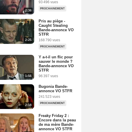
93 496 vues
PROCHAINEMENT
2:36
Pris au piège -
Caught Stealing
Bande-annonce VO
STFR
2:25
168 790 vues
PROCHAINEMENT
Y a-t-il un flic pour
sauver le monde ?
Bande-annonce VO
STFR
1:56
96 397 vues
Bugonia Bande-
annonce VO STFR
241 523 vues
PROCHAINEMENT
2:18
Freaky Friday 2 :
Encore dans la peau
de ma mère Bande-
annonce VO STFR