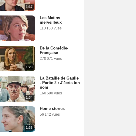
1:37
Les Matins
merveilleux
110 153 vues
De la Comédie-
Française
270 671 vues
1:29
La Bataille de Gaulle
- Partie 2 : J’écris ton
nom
160 590 vues
1:34
Home stories
56 142 vues
1:38