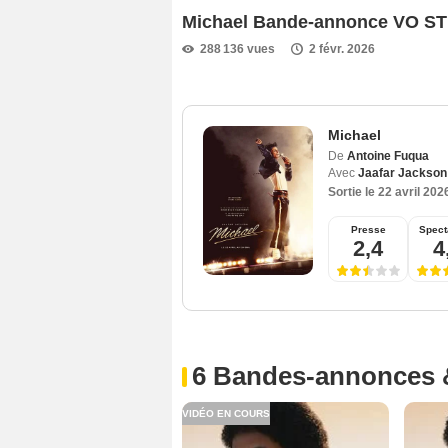
Michael Bande-annonce VO S
288 136 vues
2 févr. 2026
Michael
De
Antoine Fuqua
Avec
Jaafar Jackson
Sortie le
22 avril 202
Presse
Spect
2,4
4
6 Bandes-annonces 
VIDÉO EN COURS