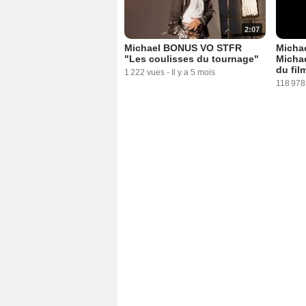
2:07
Michael BONUS VO STFR
Michae
"Les coulisses du tournage"
Michae
du fil
1 222 vues
-
Il y a 5 mois
118 978