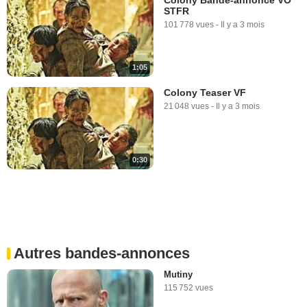
STFR
101 778 vues
-
Il y a 3 mois
1:05
Colony Teaser VF
21 048 vues
-
Il y a 3 mois
0:30
Autres bandes-annonces
Mutiny
115 752 vues