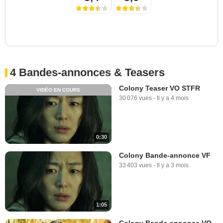
4 Bandes-annonces & Teasers
Colony Teaser VO STFR
VIDÉO EN COURS
30 076 vues
-
Il y a 4 mois
0:30
Colony Bande-annonce VF
33 403 vues
-
Il y a 3 mois
1:05
Colony Bande-annonce VO