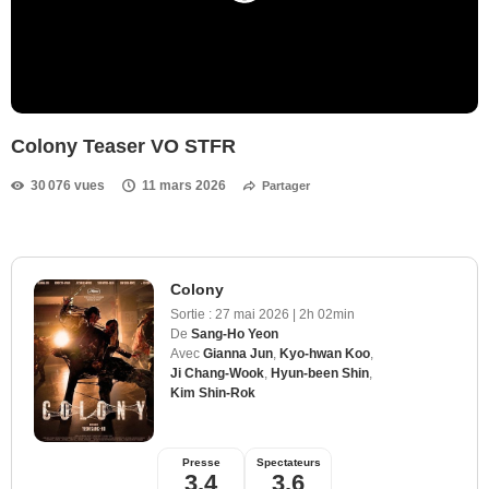
Colony Teaser VO STFR
30 076 vues
11 mars 2026
Partager
Colony
Sortie :
27 mai 2026
|
2h 02min
De
Sang-Ho Yeon
Avec
Gianna Jun
,
Kyo-hwan Koo
,
Ji Chang-Wook
,
Hyun-been Shin
,
Kim Shin-Rok
Presse
Spectateurs
3,4
3,6