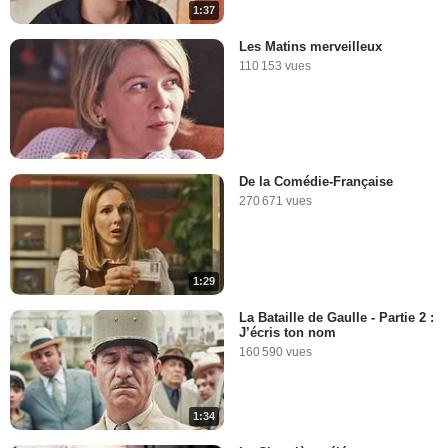
1:37
Les Matins merveilleux
110 153 vues
De la Comédie-Française
270 671 vues
1:29
La Bataille de Gaulle - Partie 2 :
J’écris ton nom
160 590 vues
1:34