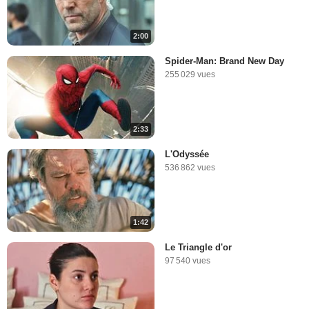
2:00
Spider-Man: Brand New Day
255 029 vues
2:33
L'Odyssée
536 862 vues
1:42
Le Triangle d'or
97 540 vues