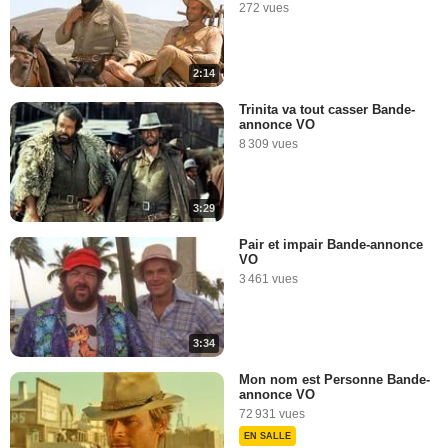
272 vues
2:14
Trinita va tout casser Bande-
annonce VO
8 309 vues
3:29
Pair et impair Bande-annonce
VO
3 461 vues
3:34
Mon nom est Personne Bande-
annonce VO
72 931 vues
EN SALLE