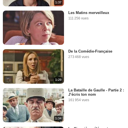
1:37
Les Matins merveilleux
111 256 vues
De la Comédie-Française
273 468 vues
1:29
La Bataille de Gaulle - Partie 2 :
J’écris ton nom
161 954 vues
1:34