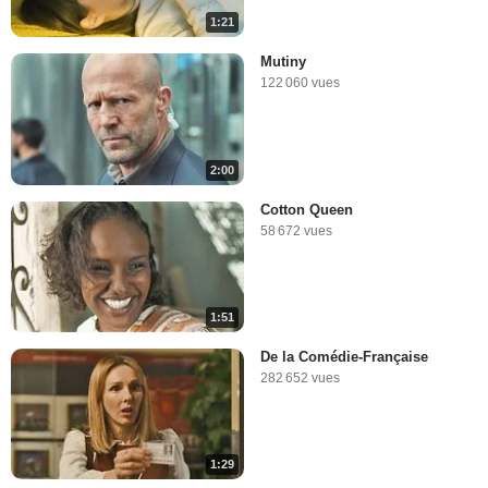
1:21
Mutiny
122 060 vues
2:00
Cotton Queen
58 672 vues
1:51
De la Comédie-Française
282 652 vues
1:29