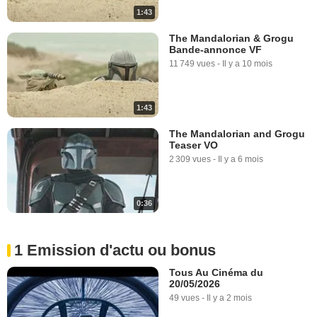
1:43
The Mandalorian & Grogu
Bande-annonce VF
11 749 vues
-
Il y a 10 mois
1:43
The Mandalorian and Grogu
Teaser VO
2 309 vues
-
Il y a 6 mois
0:36
1 Emission d'actu ou bonus
Tous Au Cinéma du
20/05/2026
49 vues
-
Il y a 2 mois