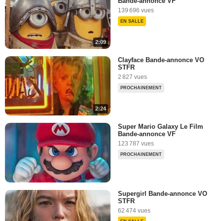
Bande-annonce VF
139 696 vues
EN SALLE
2:09
Clayface Bande-annonce VO
STFR
2 827 vues
PROCHAINEMENT
2:24
Super Mario Galaxy Le Film
Bande-annonce VF
123 787 vues
PROCHAINEMENT
Supergirl Bande-annonce VO
STFR
62 474 vues