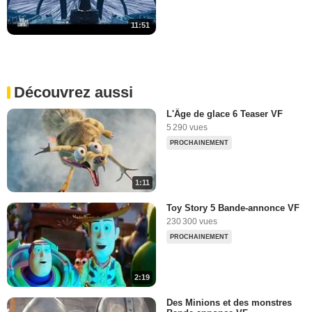
11:51
Découvrez aussi
L'Âge de glace 6 Teaser VF
5 290 vues
PROCHAINEMENT
1:11
Toy Story 5 Bande-annonce VF
230 300 vues
PROCHAINEMENT
2:19
Des Minions et des monstres