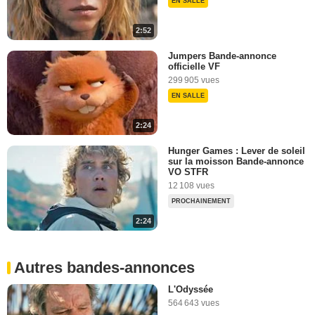
EN SALLE
2:52
Jumpers Bande-annonce
officielle VF
299 905 vues
EN SALLE
2:24
Hunger Games : Lever de soleil
sur la moisson Bande-annonce
VO STFR
12 108 vues
PROCHAINEMENT
2:24
Autres bandes-annonces
L'Odyssée
564 643 vues