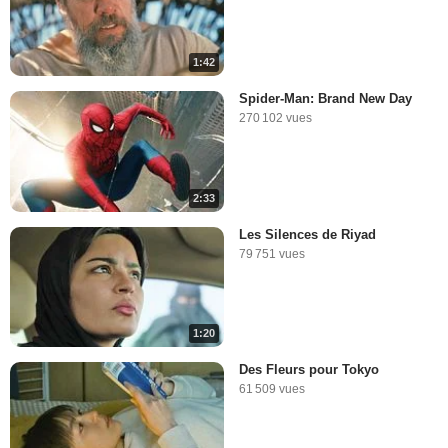
1:42
Spider-Man: Brand New Day
270 102 vues
2:33
Les Silences de Riyad
79 751 vues
1:20
Des Fleurs pour Tokyo
61 509 vues