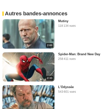
Autres bandes-annonces
Mutiny
118 134 vues
2:00
Spider-Man: Brand New Day
258 411 vues
2:33
L'Odyssée
543 601 vues