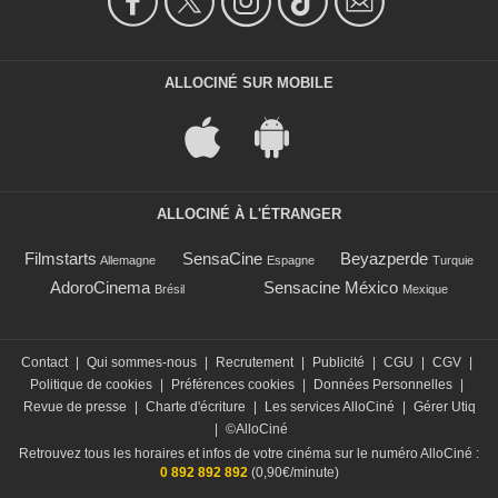
ALLOCINÉ SUR MOBILE
ALLOCINÉ À L'ÉTRANGER
Filmstarts
SensaCine
Beyazperde
Allemagne
Espagne
Turquie
AdoroCinema
Sensacine México
Brésil
Mexique
Contact
|
Qui sommes-nous
|
Recrutement
|
Publicité
|
CGU
|
CGV
|
Politique de cookies
|
Préférences cookies
|
Données Personnelles
|
Revue de presse
|
Charte d'écriture
|
Les services AlloCiné
|
Gérer Utiq
|
©AlloCiné
Retrouvez tous les horaires et infos de votre cinéma sur le numéro AlloCiné :
0 892 892 892
(0,90€/minute)