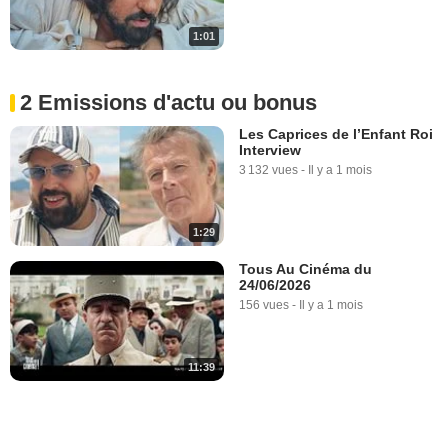
1:01
2 Emissions d'actu ou bonus
Les Caprices de l’Enfant Roi
Interview
3 132 vues
-
Il y a 1 mois
1:29
Tous Au Cinéma du
24/06/2026
156 vues
-
Il y a 1 mois
11:39