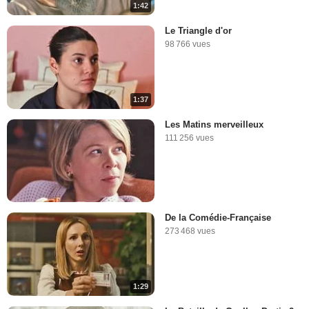
1:42
Le Triangle d'or
98 766 vues
1:37
Les Matins merveilleux
111 256 vues
De la Comédie-Française
273 468 vues
1:29