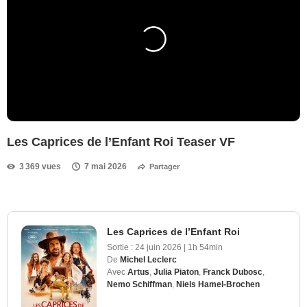
Les Caprices de l’Enfant Roi Teaser VF
3 369 vues
7 mai 2026
Partager
Les Caprices de l’Enfant Roi
Sortie :
24 juin 2026
|
1h 54min
De
Michel Leclerc
Avec
Artus
,
Julia Piaton
,
Franck Dubosc
,
Nemo Schiffman
,
Niels Hamel-Brochen