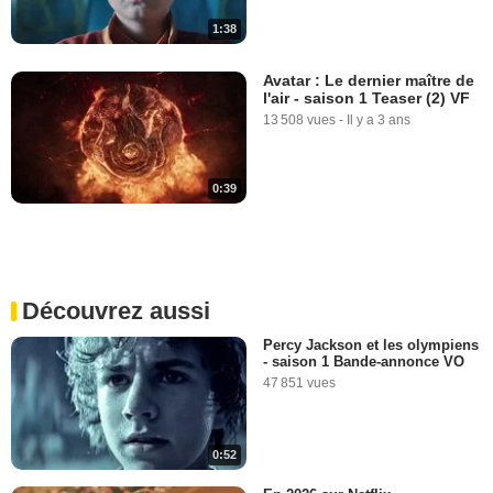
1:38
Avatar : Le dernier maître de
l'air - saison 1 Teaser (2) VF
13 508 vues
-
Il y a 3 ans
0:39
Découvrez aussi
Percy Jackson et les olympiens
- saison 1 Bande-annonce VO
47 851 vues
0:52