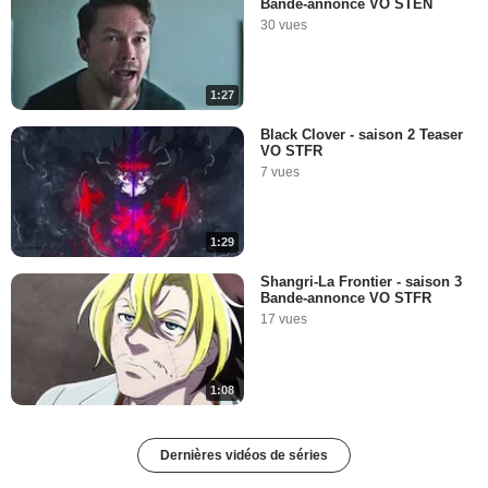
Bande-annonce VO STEN
30 vues
1:27
Black Clover - saison 2 Teaser
VO STFR
7 vues
1:29
Shangri-La Frontier - saison 3
Bande-annonce VO STFR
17 vues
1:08
Dernières vidéos de séries