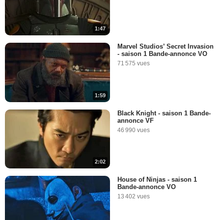
1:47
Marvel Studios’ Secret Invasion
- saison 1 Bande-annonce VO
71 575 vues
1:59
Black Knight - saison 1 Bande-
annonce VF
46 990 vues
2:02
House of Ninjas - saison 1
Bande-annonce VO
13 402 vues