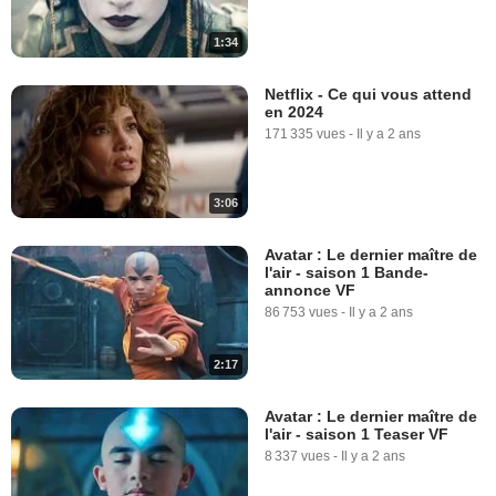
1:34
Netflix - Ce qui vous attend
en 2024
171 335 vues
-
Il y a 2 ans
3:06
Avatar : Le dernier maître de
l'air - saison 1 Bande-
annonce VF
86 753 vues
-
Il y a 2 ans
2:17
Avatar : Le dernier maître de
l'air - saison 1 Teaser VF
8 337 vues
-
Il y a 2 ans