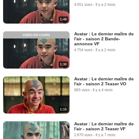
4 051 vues
-
Il y a 2 mois
1:48
Avatar : Le dernier maître de
VIDÉO EN COURS
l'air - saison 2 Bande-
annonce VF
4 754 vues
-
Il y a 2 mois
1:30
Avatar : Le dernier maître de
l'air - saison 2 Teaser VO
965 vues
-
Il y a 4 mois
1:15
Avatar : Le dernier maître de
l'air - saison 2 Teaser VF
2 870 vues
-
Il y a 7 mois