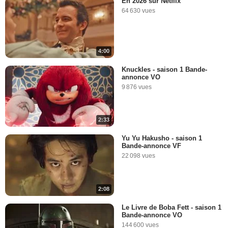
En 2026 sur Netflix
64 630 vues
4:00
Knuckles - saison 1 Bande-
annonce VO
9 876 vues
2:33
Yu Yu Hakusho - saison 1
Bande-annonce VF
22 098 vues
2:08
Le Livre de Boba Fett - saison 1
Bande-annonce VO
144 600 vues