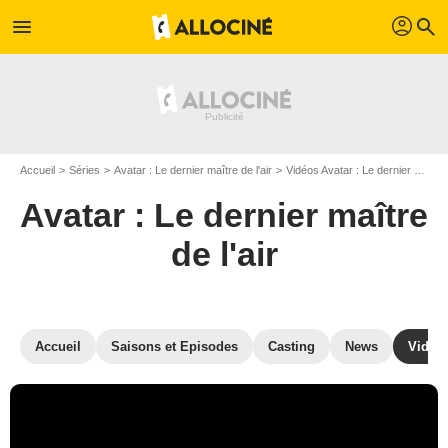
profil
menu
search
Accueil
Séries
Avatar : Le dernier maître de l'air
Vidéos Avatar : Le dernier maître de l'air
Avatar : Le dernier maître
de l'air
Accueil
Saisons et Episodes
Casting
News
Vidéo