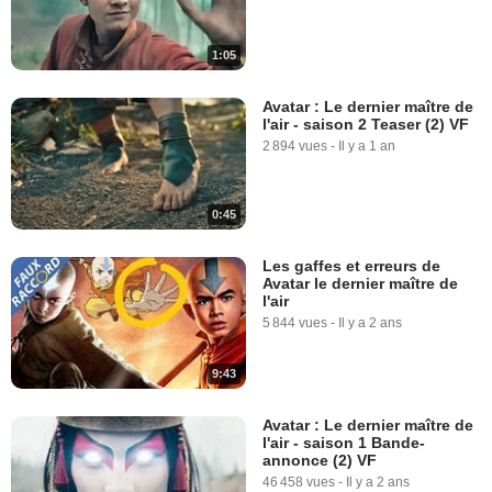
1:05
Avatar : Le dernier maître de
l'air - saison 2 Teaser (2) VF
2 894 vues
-
Il y a 1 an
0:45
Les gaffes et erreurs de
Avatar le dernier maître de
l'air
5 844 vues
-
Il y a 2 ans
9:43
Avatar : Le dernier maître de
l'air - saison 1 Bande-
annonce (2) VF
46 458 vues
-
Il y a 2 ans