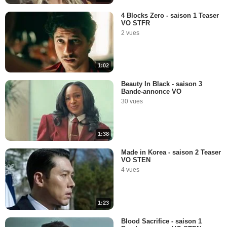
4 Blocks Zero - saison 1 Teaser
VO STFR
2 vues
1:02
Beauty In Black - saison 3
Bande-annonce VO
30 vues
1:38
Made in Korea - saison 2 Teaser
VO STEN
4 vues
1:23
Blood Sacrifice - saison 1