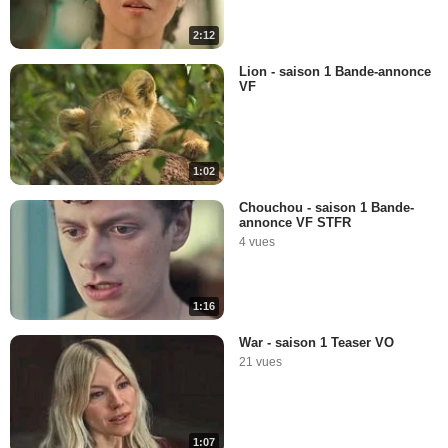
2:12
Lion - saison 1 Bande-annonce
VF
1:02
Chouchou - saison 1 Bande-
annonce VF STFR
4 vues
1:16
War - saison 1 Teaser VO
21 vues
1:07