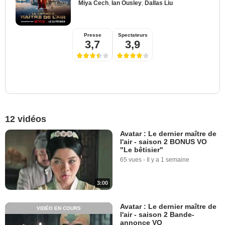
Miya Cech
,
Ian Ousley
,
Dallas Liu
Presse
Spectateurs
3,7
3,9
12 vidéos
Avatar : Le dernier maître de
l'air - saison 2 BONUS VO
"Le bêtisier"
65 vues
-
Il y a 1 semaine
3:00
Avatar : Le dernier maître de
VIDÉO EN COURS
l'air - saison 2 Bande-
annonce VO