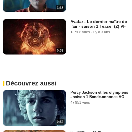
1:38
Avatar : Le dernier maître de
l'air - saison 1 Teaser (2) VF
13 508 vues
-
Il y a 3 ans
0:39
Découvrez aussi
Percy Jackson et les olympiens
- saison 1 Bande-annonce VO
47 851 vues
0:52