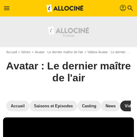
profil
menu
search
Accueil
Séries
Avatar : Le dernier maître de l'air
Vidéos Avatar : Le dernier maître de l'air
Avatar : Le dernier maître
de l'air
Accueil
Saisons et Episodes
Casting
News
Vidéo