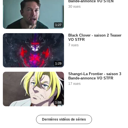
Bande-annonce VO STEN
30 vues
1:27
Black Clover - saison 2 Teaser
VO STFR
7 vues
1:29
Shangri-La Frontier - saison 3
Bande-annonce VO STFR
17 vues
1:08
Dernières vidéos de séries