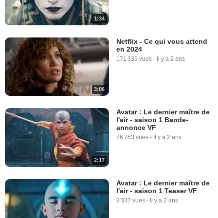
1:34
Netflix - Ce qui vous attend
en 2024
171 335 vues
-
Il y a 2 ans
3:06
Avatar : Le dernier maître de
l'air - saison 1 Bande-
annonce VF
86 753 vues
-
Il y a 2 ans
2:17
Avatar : Le dernier maître de
l'air - saison 1 Teaser VF
8 337 vues
-
Il y a 2 ans