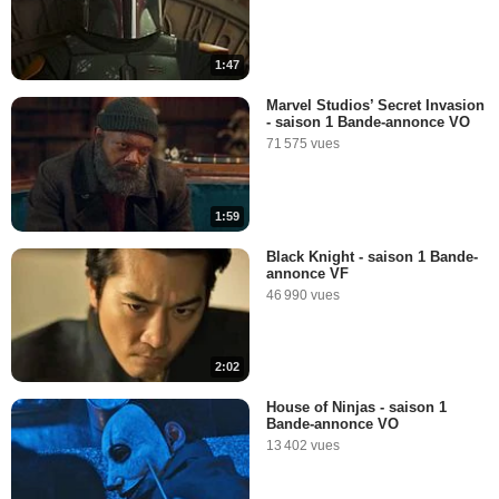
1:47
Marvel Studios’ Secret Invasion
- saison 1 Bande-annonce VO
71 575 vues
1:59
Black Knight - saison 1 Bande-
annonce VF
46 990 vues
2:02
House of Ninjas - saison 1
Bande-annonce VO
13 402 vues