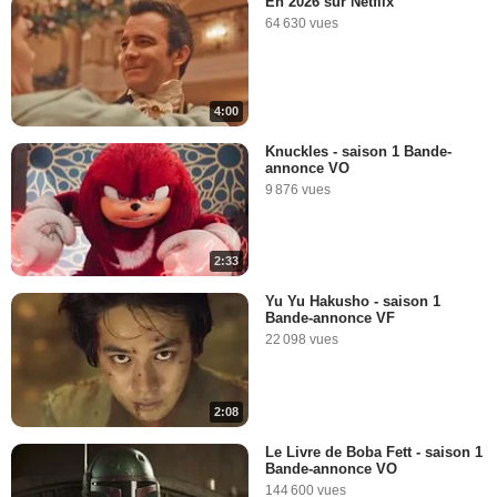
En 2026 sur Netflix
64 630 vues
4:00
Knuckles - saison 1 Bande-
annonce VO
9 876 vues
2:33
Yu Yu Hakusho - saison 1
Bande-annonce VF
22 098 vues
2:08
Le Livre de Boba Fett - saison 1
Bande-annonce VO
144 600 vues