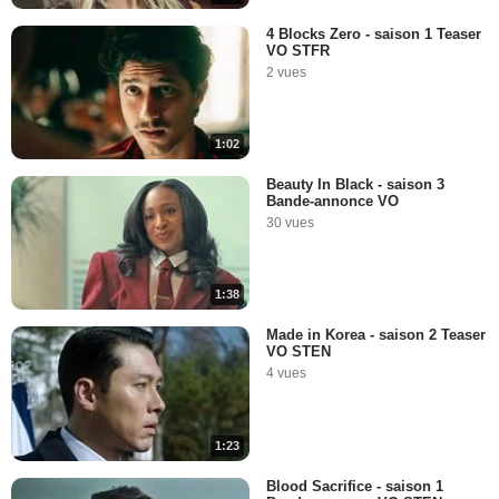
4 Blocks Zero - saison 1 Teaser
VO STFR
2 vues
1:02
Beauty In Black - saison 3
Bande-annonce VO
30 vues
1:38
Made in Korea - saison 2 Teaser
VO STEN
4 vues
1:23
Blood Sacrifice - saison 1