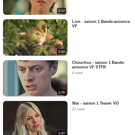
2:12
Lion - saison 1 Bande-annonce
VF
1:02
Chouchou - saison 1 Bande-
annonce VF STFR
4 vues
1:16
War - saison 1 Teaser VO
21 vues
1:07