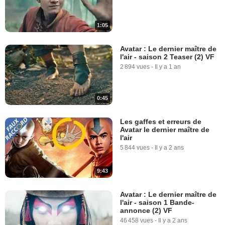
1:05
Avatar : Le dernier maître de
l'air - saison 2 Teaser (2) VF
2 894 vues
-
Il y a 1 an
0:45
Les gaffes et erreurs de
Avatar le dernier maître de
l'air
5 844 vues
-
Il y a 2 ans
9:43
Avatar : Le dernier maître de
l'air - saison 1 Bande-
annonce (2) VF
46 458 vues
-
Il y a 2 ans