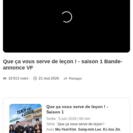
Que ça vous serve de leçon ! - saison 1 Bande-
annonce VF
10 913 vues
21 mai 2026
Partager
Que ça vous serve de leçon ! -
Saison 1
Sortie :
5 juin 2026
|
60 min
Série :
Que ça vous serve de leçon !
Avec
Mu-Yeol Kim
,
Sung-min Lee
,
Ki-Joo Jin
,