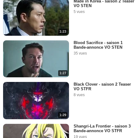
Made in Korea - saison 2 Teaser
VO STEN
5 vues
1:23
Blood Sacrifice - saison 1
Bande-annonce VO STEN
35 vues
1:27
Black Clover - saison 2 Teaser
VO STFR
8 vues
1:29
Shangri-La Frontier - saison 3
Bande-annonce VO STFR
19 vues