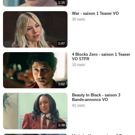
1:16
War - saison 1 Teaser VO
30 vues
1:07
4 Blocks Zero - saison 1 Teaser
VO STFR
10 vues
1:02
Beauty In Black - saison 3
Bande-annonce VO
41 vues
1:38