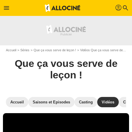
profil
menu
search
Accueil
Séries
Que ça vous serve de leçon !
Vidéos Que ça vous serve de leçon !
Que ça vous serve de
leçon !
Accueil
Saisons et Episodes
Casting
Vidéos
Crit