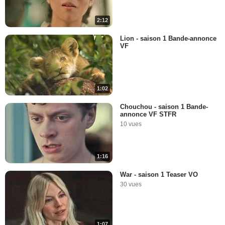
2:12
Lion - saison 1 Bande-annonce
VF
1:02
Chouchou - saison 1 Bande-
annonce VF STFR
10 vues
1:16
War - saison 1 Teaser VO
30 vues
1:07