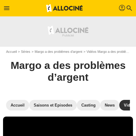
profil
menu
search
Accueil
Séries
Margo a des problèmes d’argent
Vidéos Margo a des problèmes d’argent
Margo a des problèmes
d’argent
Accueil
Saisons et Episodes
Casting
News
Vidéo