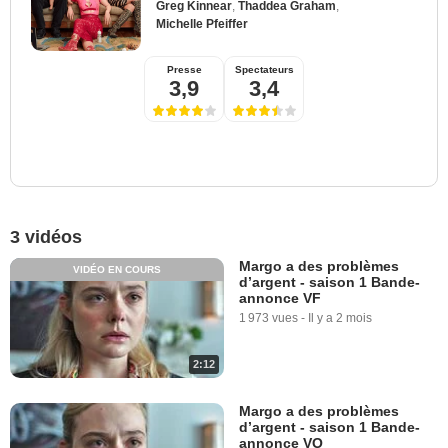
Greg Kinnear
,
Thaddea Graham
,
Michelle Pfeiffer
Presse
Spectateurs
3,9
3,4
3 vidéos
Margo a des problèmes
VIDÉO EN COURS
d’argent - saison 1 Bande-
annonce VF
1 973 vues
-
Il y a 2 mois
2:12
Margo a des problèmes
d’argent - saison 1 Bande-
annonce VO