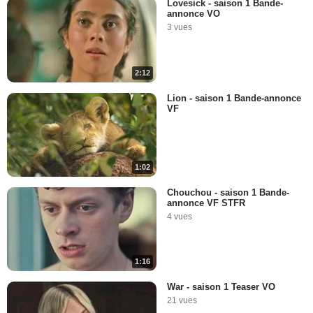
Lovesick - saison 1 Bande-
annonce VO
3 vues
2:12
Lion - saison 1 Bande-annonce
VF
1:02
Chouchou - saison 1 Bande-
annonce VF STFR
4 vues
1:16
War - saison 1 Teaser VO
21 vues