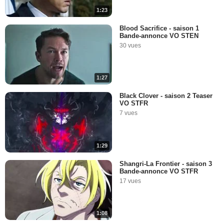
1:23
Blood Sacrifice - saison 1
Bande-annonce VO STEN
30 vues
1:27
Black Clover - saison 2 Teaser
VO STFR
7 vues
1:29
Shangri-La Frontier - saison 3
Bande-annonce VO STFR
17 vues
1:08