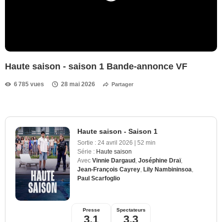
Haute saison - saison 1 Bande-annonce VF
6 785 vues
28 mai 2026
Partager
Haute saison - Saison 1
Sortie :
24 avril 2026
|
52 min
Série :
Haute saison
Avec
Vinnie Dargaud
,
Joséphine Draï
,
Jean-François Cayrey
,
Lily Nambininsoa
,
Paul Scarfoglio
Presse
Spectateurs
3,1
3,3