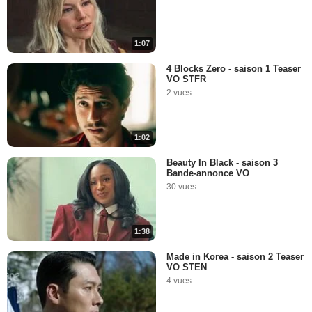
1:07
4 Blocks Zero - saison 1 Teaser
VO STFR
2 vues
1:02
Beauty In Black - saison 3
Bande-annonce VO
30 vues
1:38
Made in Korea - saison 2 Teaser
VO STEN
4 vues