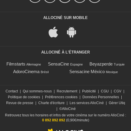
ALLOCINÉ SUR MOBILE
ALLOCINÉ À L'ÉTRANGER
Filmstarts
SensaCine
Beyazperde
Allemagne
Espagne
Turquie
AdoroCinema
Sensacine México
Brésil
Mexique
Contact
|
Qui sommes-nous
|
Recrutement
|
Publicité
|
CGU
|
CGV
|
Politique de cookies
|
Préférences cookies
|
Données Personnelles
|
Revue de presse
|
Charte d'écriture
|
Les services AlloCiné
|
Gérer Utiq
|
©AlloCiné
Retrouvez tous les horaires et infos de votre cinéma sur le numéro AlloCiné :
0 892 892 892
(0,90€/minute)