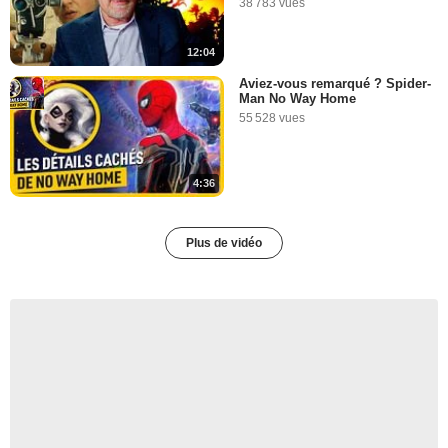
38 783 vues
12:04
Aviez-vous remarqué ? Spider-
Man No Way Home
55 528 vues
4:36
Plus de vidéo