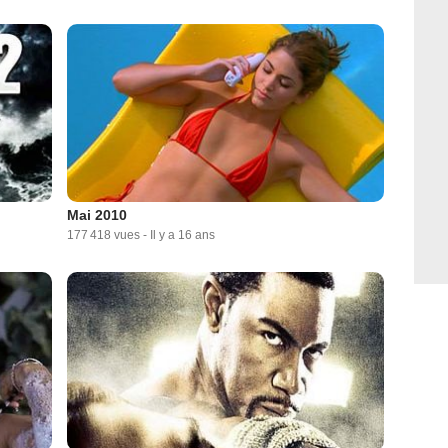
Mai 2010
177 418 vues
-
Il y a 16 ans