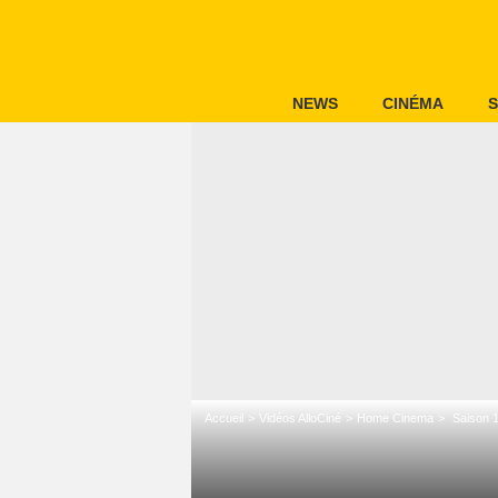
NEWS
CINÉMA
S
Accueil
Vidéos AlloCiné
Home Cinema
Saison 