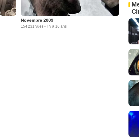
Me
Ci
Novembre 2009
154 231 vues
-
Il y a 16 ans