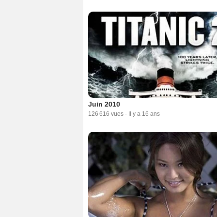
Juin 2010
126 616 vues
-
Il y a 16 ans