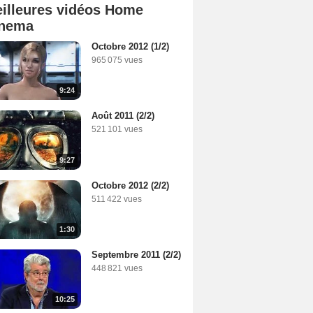
illeures vidéos Home
nema
Octobre 2012 (1/2)
965 075 vues
9:24
Août 2011 (2/2)
521 101 vues
9:27
Octobre 2012 (2/2)
511 422 vues
1:30
Septembre 2011 (2/2)
448 821 vues
10:25