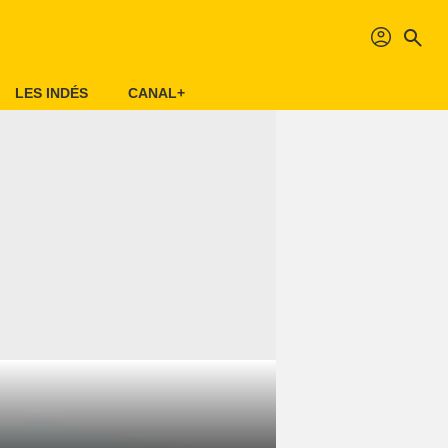
profil
search
LES INDÉS
CANAL+