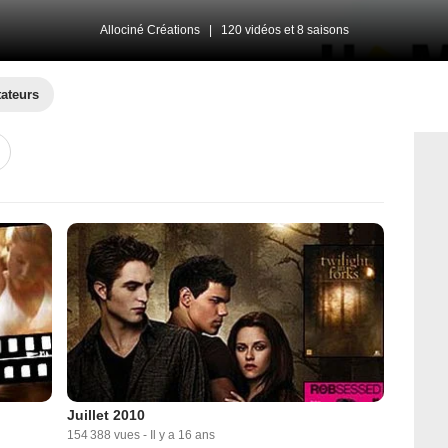
Allociné Créations
|
120 vidéos et 8 saisons
tateurs
Juillet 2010
154 388 vues
-
Il y a 16 ans