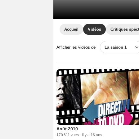
Accueil
Vidéos
Critiques spec
Afficher les vidéos de
La saison 1
Août 2010
170 611 vues
-
Il y a 16 ans