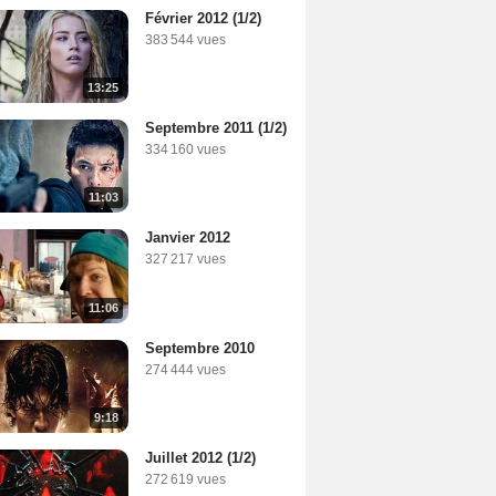
Février 2012 (1/2)
383 544 vues
13:25
Septembre 2011 (1/2)
334 160 vues
11:03
Janvier 2012
327 217 vues
11:06
Septembre 2010
274 444 vues
9:18
Juillet 2012 (1/2)
272 619 vues