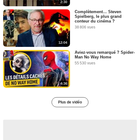
2:30
Complètement… Steven
Spielberg, le plus grand
conteur du cinéma ?
38 806 vues
12:04
Aviez-vous remarqué ? Spider-
Man No Way Home
55 530 vues
4:36
Plus de vidéo