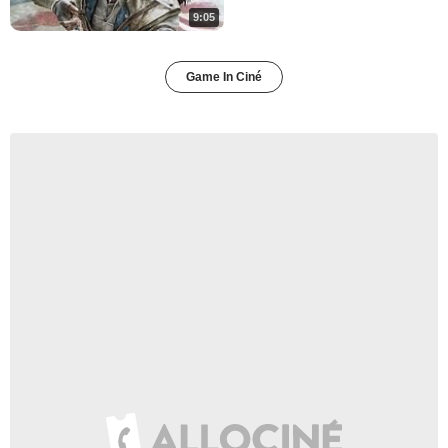
9:05
Game In Ciné