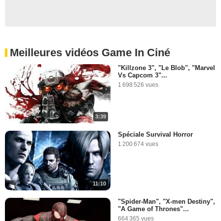
Meilleures vidéos Game In Ciné
"Killzone 3", "Le Blob", "Marvel
Vs Capcom 3"...
1 698 526 vues
3:39
Spéciale Survival Horror
1 200 674 vues
11:10
"Spider-Man", "X-men Destiny",
"A Game of Thrones"...
664 365 vues