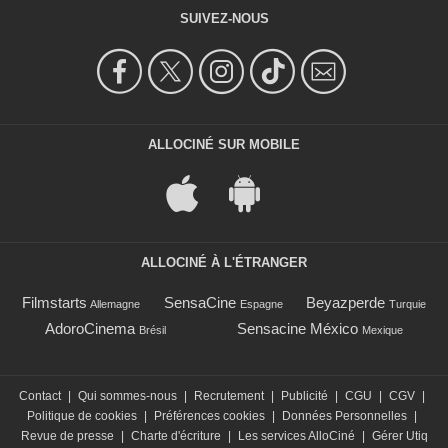
SUIVEZ-NOUS
ALLOCINÉ SUR MOBILE
ALLOCINÉ À L'ÉTRANGER
Filmstarts
SensaCine
Beyazperde
Allemagne
Espagne
Turquie
AdoroCinema
Sensacine México
Brésil
Mexique
Contact
|
Qui sommes-nous
|
Recrutement
|
Publicité
|
CGU
|
CGV
|
Politique de cookies
|
Préférences cookies
|
Données Personnelles
|
Revue de presse
|
Charte d'écriture
|
Les services AlloCiné
|
Gérer Utiq