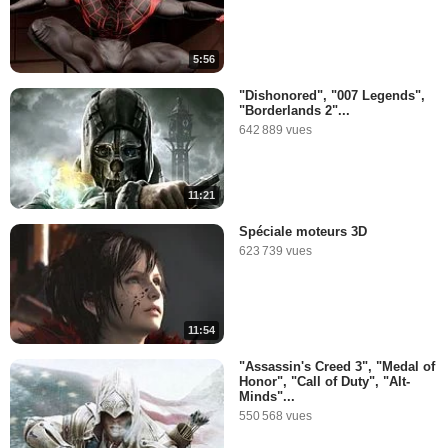
5:56
"Dishonored", "007 Legends",
"Borderlands 2"...
642 889 vues
11:21
Spéciale moteurs 3D
623 739 vues
11:54
"Assassin's Creed 3", "Medal of
Honor", "Call of Duty", "Alt-
Minds"...
550 568 vues