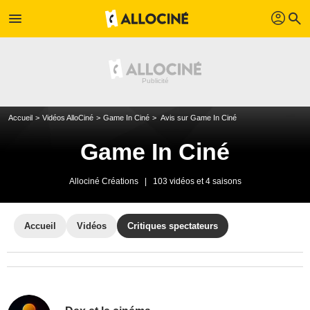
profil
menu
search
Accueil
Vidéos AlloCiné
Game In Ciné
Avis sur Game In Ciné
Game In Ciné
Allociné Créations
|
103 vidéos et 4 saisons
Accueil
Vidéos
Critiques spectateurs