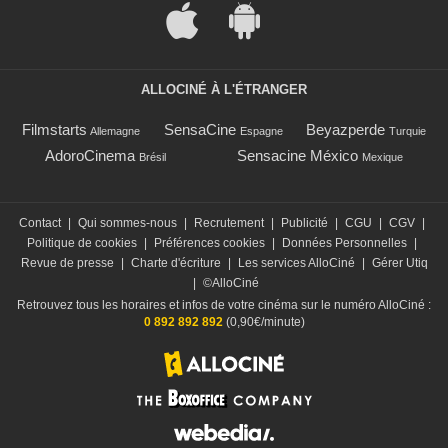
ALLOCINÉ À L'ÉTRANGER
Filmstarts
SensaCine
Beyazperde
Allemagne
Espagne
Turquie
AdoroCinema
Sensacine México
Brésil
Mexique
Contact
|
Qui sommes-nous
|
Recrutement
|
Publicité
|
CGU
|
CGV
|
Politique de cookies
|
Préférences cookies
|
Données Personnelles
|
Revue de presse
|
Charte d'écriture
|
Les services AlloCiné
|
Gérer Utiq
|
©AlloCiné
Retrouvez tous les horaires et infos de votre cinéma sur le numéro AlloCiné :
0 892 892 892
(0,90€/minute)