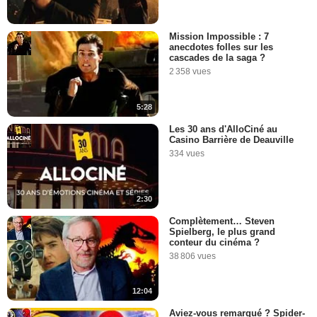
Mission Impossible : 7
anecdotes folles sur les
cascades de la saga ?
2 358 vues
5:28
Les 30 ans d'AlloCiné au
Casino Barrière de Deauville
334 vues
2:30
Complètement… Steven
Spielberg, le plus grand
conteur du cinéma ?
38 806 vues
12:04
Aviez-vous remarqué ? Spider-