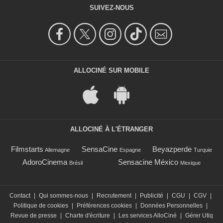
SUIVEZ-NOUS
ALLOCINÉ SUR MOBILE
ALLOCINÉ À L'ÉTRANGER
Filmstarts
SensaCine
Beyazperde
Allemagne
Espagne
Turquie
AdoroCinema
Sensacine México
Brésil
Mexique
Contact
|
Qui sommes-nous
|
Recrutement
|
Publicité
|
CGU
|
CGV
|
Politique de cookies
|
Préférences cookies
|
Données Personnelles
|
Revue de presse
|
Charte d'écriture
|
Les services AlloCiné
|
Gérer Utiq