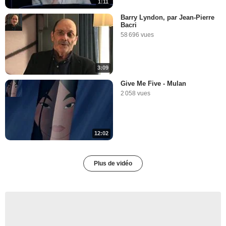
1:11
Barry Lyndon, par Jean-Pierre
Bacri
58 696 vues
3:09
Give Me Five - Mulan
2 058 vues
12:02
Plus de vidéo