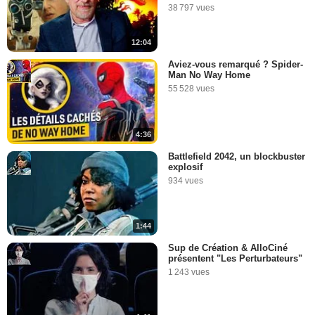
38 797 vues
12:04
Aviez-vous remarqué ? Spider-
Man No Way Home
55 528 vues
4:36
Battlefield 2042, un blockbuster
explosif
934 vues
1:44
Sup de Création & AlloCiné
présentent "Les Perturbateurs"
1 243 vues