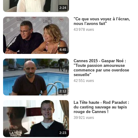
2:24
"Ce que vous voyez à l'écran,
nous l'avons fait"
43 978 vues
4:45
Cannes 2015 - Gaspar Noé :
"Toute passion amoureuse
commence par une overdose
sexuelle"
42 551 vues
2:12
La Tête haute - Rod Paradot :
du casting sauvage au tapis
rouge de Cannes !
39 921 vues
2:23