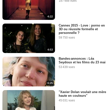
187 488 vues
4:22
Cannes 2015 - Love : porno en
3D ou réussite formelle et
personnelle ?
59 750 vues
4:53
Bandes-annonces : Léa
Seydoux et les films du 23 mai
53 439 vues
6:25
"Xavier Dolan voulait une mère
haute en couleurs"
45 031 vues