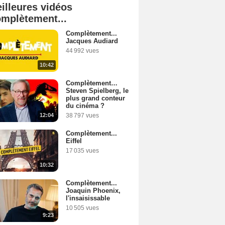
illeures vidéos
mplètement...
Complètement...
Jacques Audiard
44 992 vues
10:42
Complètement…
Steven Spielberg, le
plus grand conteur
du cinéma ?
12:04
38 797 vues
Complètement...
Eiffel
17 035 vues
10:32
Complètement...
Joaquin Phoenix,
l'insaisissable
10 505 vues
9:23