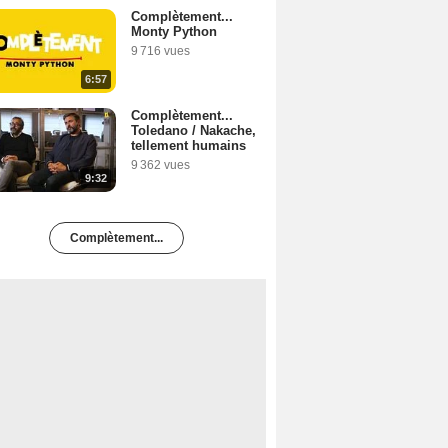
Complètement...
Monty Python
9 716 vues
6:57
Complètement...
Toledano / Nakache,
tellement humains
9 362 vues
9:32
Complètement...