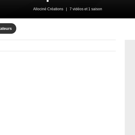
Allociné Créations
|
7 vidéos et 1 saison
tateurs