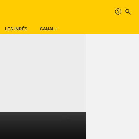
profil
search
LES INDÉS
CANAL+