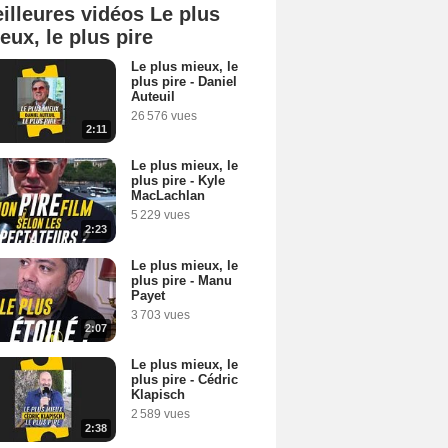
illeures vidéos Le plus
eux, le plus pire
Le plus mieux, le
plus pire - Daniel
Auteuil
26 576 vues
2:11
Le plus mieux, le
plus pire - Kyle
MacLachlan
5 229 vues
2:23
Le plus mieux, le
plus pire - Manu
Payet
3 703 vues
2:07
Le plus mieux, le
plus pire - Cédric
Klapisch
2 589 vues
2:38