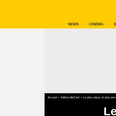
NEWS
CINÉMA
S
Accueil
Vidéos AlloCiné
Le plus mieux, le plus pire
Le