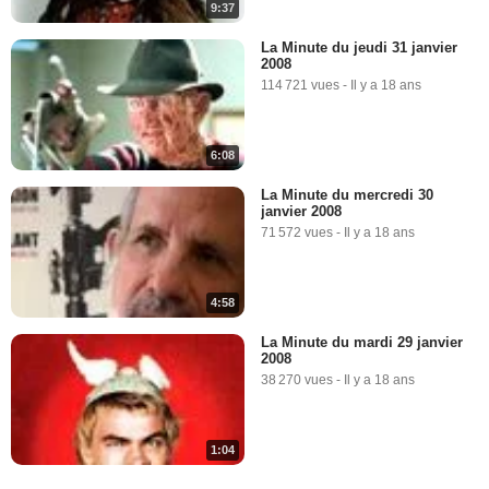
9:37
La Minute du jeudi 31 janvier
2008
114 721 vues
-
Il y a 18 ans
6:08
La Minute du mercredi 30
janvier 2008
71 572 vues
-
Il y a 18 ans
4:58
La Minute du mardi 29 janvier
2008
38 270 vues
-
Il y a 18 ans
1:04