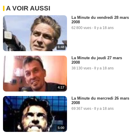
A VOIR AUSSI
La Minute du vendredi 28 mars
2008
62 800 vues
-
Il y a 18 ans
6:48
La Minute du jeudi 27 mars
2008
38 130 vues
-
Il y a 18 ans
4:17
La Minute du mercredi 26 mars
2008
69 367 vues
-
Il y a 18 ans
5:00