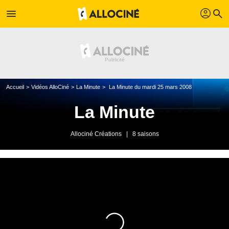
profil
menu
search
Accueil
Vidéos AlloCiné
La Minute
La Minute du mardi 25 mars 2008
La Minute
Allociné Créations
|
8 saisons