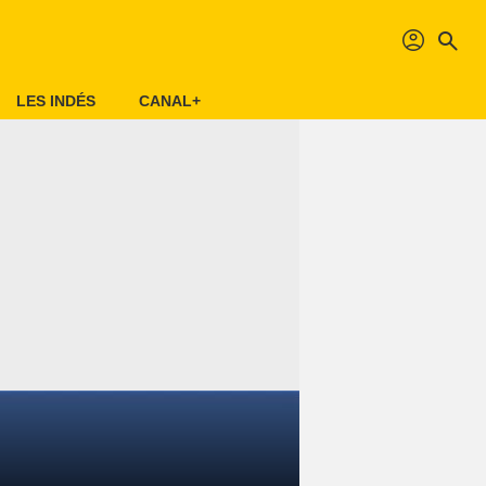
profil
search
LES INDÉS
CANAL+