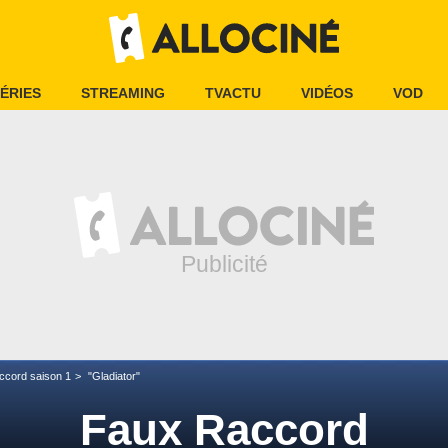
ÉRIES
STREAMING
TVACTU
VIDÉOS
VOD
ccord saison 1
"Gladiator"
Faux Raccord