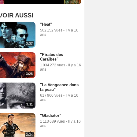
VOIR AUSSI
"Heat"
502 152 vues
-
Il y a 16
ans
3:37
"Pirates des
Caraïbes"
1 034 272 vues
-
Il y a 16
ans
3:28
"La Vengeance dans
la peau"
617 960 vues
-
Il y a 16
ans
3:11
"Gladiator"
1 113 689 vues
-
Il y a 16
ans
2:34