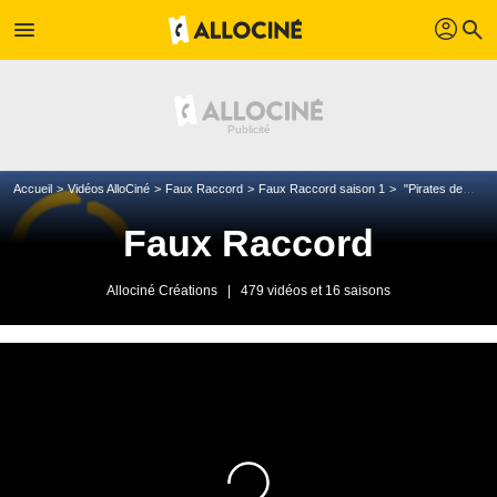
profil
menu
search
Accueil
Vidéos AlloCiné
Faux Raccord
Faux Raccord saison 1
"Pirates des Caraïbes"
Faux Raccord
Allociné Créations
|
479 vidéos et 16 saisons