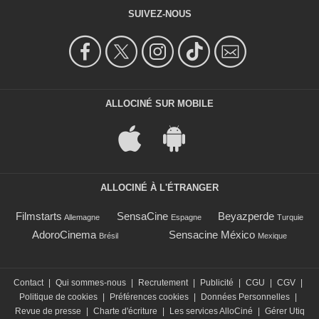
SUIVEZ-NOUS
ALLOCINÉ SUR MOBILE
ALLOCINÉ À L'ÉTRANGER
Filmstarts
SensaCine
Beyazperde
Allemagne
Espagne
Turquie
AdoroCinema
Sensacine México
Brésil
Mexique
Contact
|
Qui sommes-nous
|
Recrutement
|
Publicité
|
CGU
|
CGV
|
Politique de cookies
|
Préférences cookies
|
Données Personnelles
|
Revue de presse
|
Charte d'écriture
|
Les services AlloCiné
|
Gérer Utiq