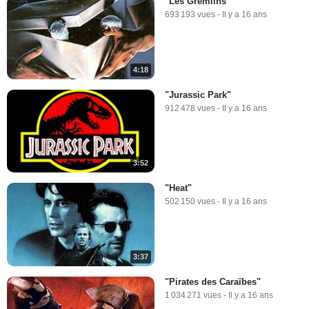
"Les Gremlins"
693 193 vues
-
Il y a 16 ans
4:18
"Jurassic Park"
912 478 vues
-
Il y a 16 ans
3:52
"Heat"
502 150 vues
-
Il y a 16 ans
3:37
"Pirates des Caraïbes"
1 034 271 vues
-
Il y a 16 ans