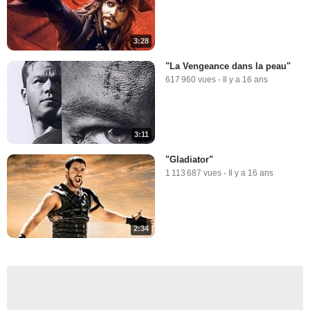
3:28
"La Vengeance dans la peau"
617 960 vues
-
Il y a 16 ans
3:11
"Gladiator"
1 113 687 vues
-
Il y a 16 ans
2:34