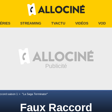
ÉRIES
STREAMING
TVACTU
VIDÉOS
VOD
ccord saison 1
"La Saga Terminator"
Faux Raccord