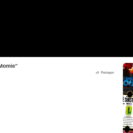
 Momie"
Partager