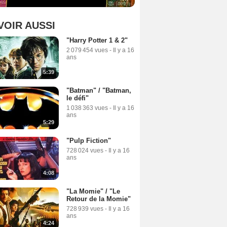
VOIR AUSSI
"Harry Potter 1 & 2"
2 079 454 vues
-
Il y a 16
ans
5:39
"Batman" / "Batman,
le défi"
1 038 363 vues
-
Il y a 16
ans
5:29
"Pulp Fiction"
728 024 vues
-
Il y a 16
ans
4:08
"La Momie" / "Le
Retour de la Momie"
728 939 vues
-
Il y a 16
ans
4:24