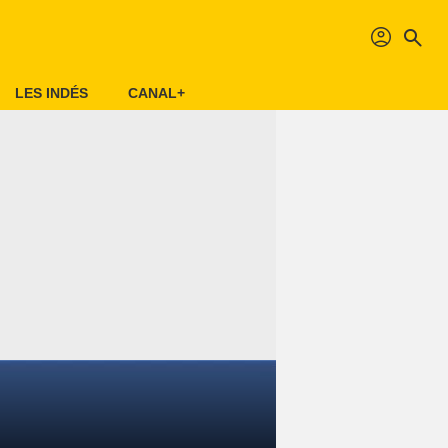
profil
search
LES INDÉS
CANAL+