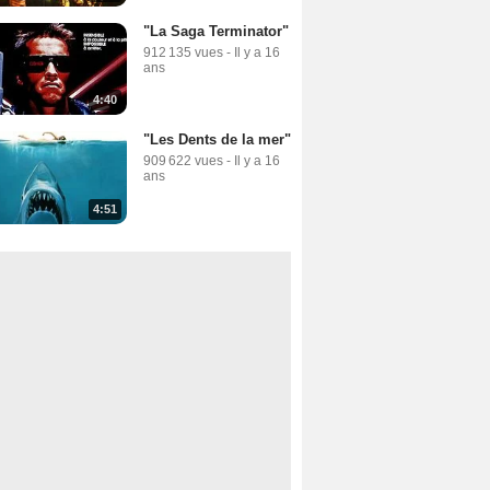
"La Saga Terminator"
912 135 vues
-
Il y a 16
ans
4:40
"Les Dents de la mer"
909 622 vues
-
Il y a 16
ans
4:51