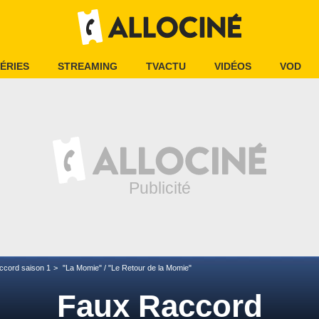
ÉRIES
STREAMING
TVACTU
VIDÉOS
VOD
ccord saison 1
"La Momie" / "Le Retour de la Momie"
Faux Raccord