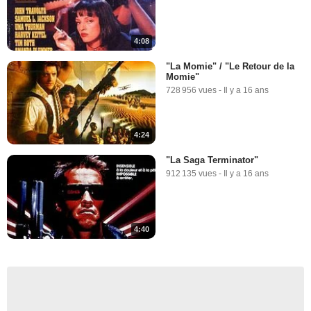
4:08
"La Momie" / "Le Retour de la
Momie"
728 956 vues
-
Il y a 16 ans
4:24
"La Saga Terminator"
912 135 vues
-
Il y a 16 ans
4:40