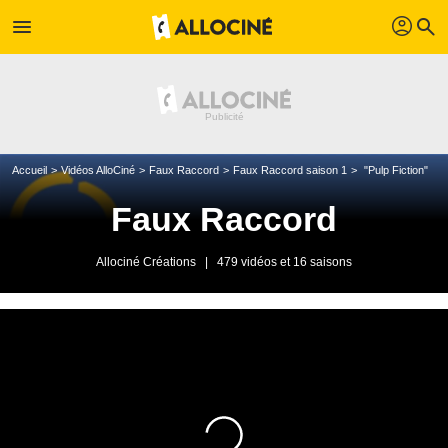
profil
menu
search
Accueil
Vidéos AlloCiné
Faux Raccord
Faux Raccord saison 1
"Pulp Fiction"
Faux Raccord
Allociné Créations
|
479 vidéos et 16 saisons