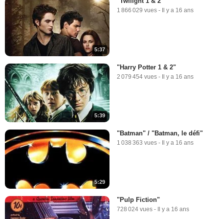
"Twilight 1 & 2"
1 866 029 vues
-
Il y a 16 ans
5:37
"Harry Potter 1 & 2"
2 079 454 vues
-
Il y a 16 ans
5:39
"Batman" / "Batman, le défi"
1 038 363 vues
-
Il y a 16 ans
5:29
"Pulp Fiction"
728 024 vues
-
Il y a 16 ans