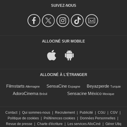
SUIVEZ-NOUS
ALLOCINÉ SUR MOBILE
ALLOCINÉ À L'ÉTRANGER
Filmstarts
SensaCine
Beyazperde
Allemagne
Espagne
Turquie
AdoroCinema
Sensacine México
Brésil
Mexique
Contact
|
Qui sommes-nous
|
Recrutement
|
Publicité
|
CGU
|
CGV
|
Politique de cookies
|
Préférences cookies
|
Données Personnelles
|
Revue de presse
|
Charte d'écriture
|
Les services AlloCiné
|
Gérer Utiq