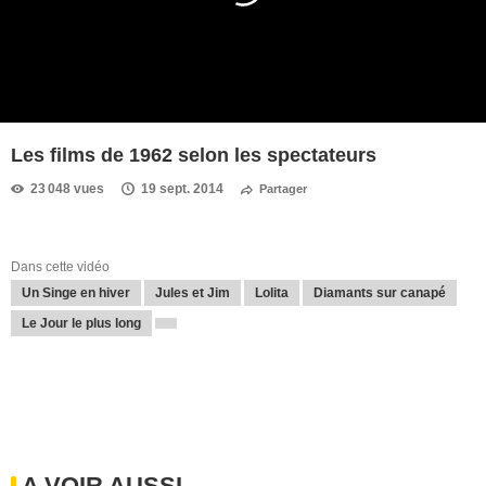
Les films de 1962 selon les spectateurs
23 048 vues
19 sept. 2014
Partager
Dans cette vidéo
Un Singe en hiver
Jules et Jim
Lolita
Diamants sur canapé
Le Jour le plus long
A VOIR AUSSI