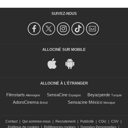
SUIVEZ-NOUS
ALLOCINÉ SUR MOBILE
ALLOCINÉ À L'ÉTRANGER
Filmstarts
SensaCine
Beyazperde
Allemagne
Espagne
Turquie
AdoroCinema
Sensacine México
Brésil
Mexique
Contact
|
Qui sommes-nous
|
Recrutement
|
Publicité
|
CGU
|
CGV
|
Politique de cookies
|
Préférences cookies
|
Données Personnelles
|