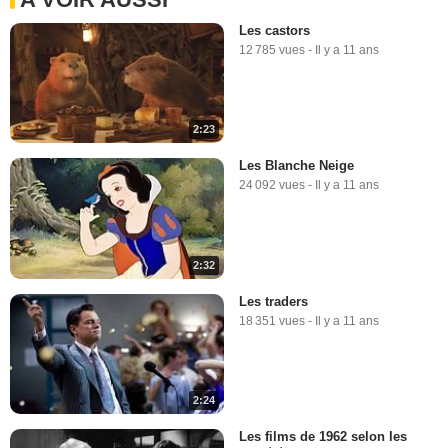
Les castors
12 785 vues
-
Il y a 11 ans
2:23
Les Blanche Neige
24 092 vues
-
Il y a 11 ans
2:32
Les traders
18 351 vues
-
Il y a 11 ans
2:24
Les films de 1962 selon les