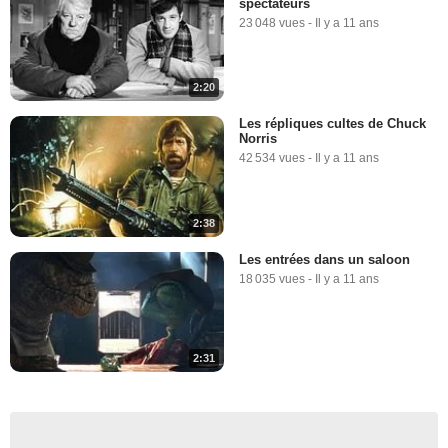
spectateurs
23 048 vues
-
Il y a 11 ans
2:20
Les répliques cultes de Chuck
Norris
42 534 vues
-
Il y a 11 ans
2:38
Les entrées dans un saloon
18 035 vues
-
Il y a 11 ans
2:31