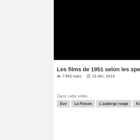
Les films de 1951 selon les sp
7 865 vues
12 déc. 2014
Dans cette vidéo
Eve
La Poison
L'auberge rouge
K