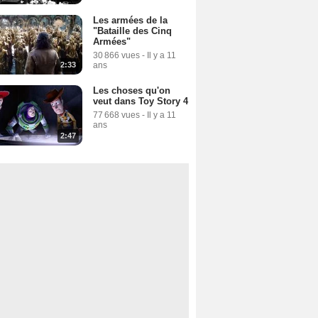
Les armées de la
"Bataille des Cinq
Armées"
30 866 vues
-
Il y a 11
ans
2:33
Les choses qu'on
veut dans Toy Story 4
77 668 vues
-
Il y a 11
ans
2:47