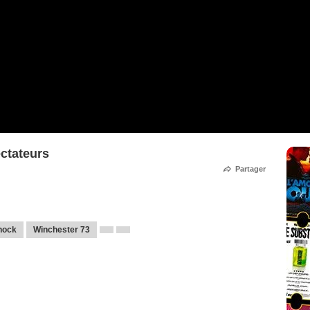
ectateurs
Partager
nock
Winchester 73