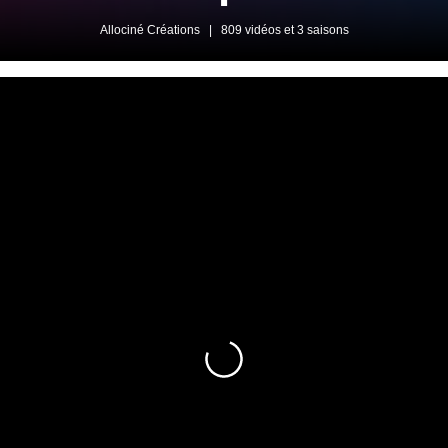
Allociné Créations
|
809 vidéos et 3 saisons