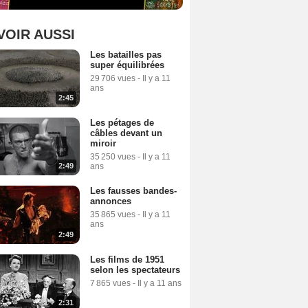
VOIR AUSSI
Les batailles pas
super équilibrées
29 706 vues
-
Il y a 11
ans
2:45
Les pétages de
câbles devant un
miroir
35 250 vues
-
Il y a 11
ans
2:49
Les fausses bandes-
annonces
35 865 vues
-
Il y a 11
ans
2:49
Les films de 1951
selon les spectateurs
7 865 vues
-
Il y a 11 ans
2:31