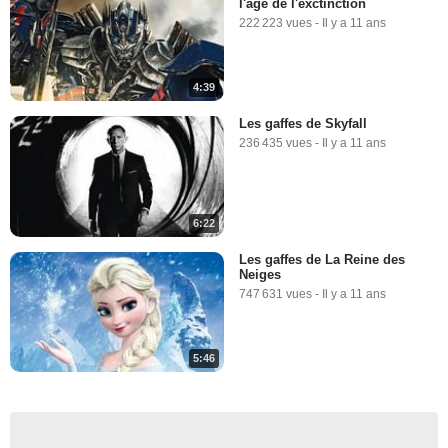
l'âge de l'exctinction
222 223 vues
-
Il y a 11 ans
4:39
Les gaffes de Skyfall
236 435 vues
-
Il y a 11 ans
6:22
Les gaffes de La Reine des
Neiges
747 631 vues
-
Il y a 11 ans
5:46