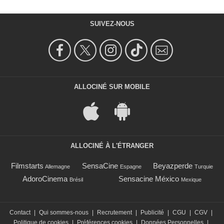
SUIVEZ-NOUS
ALLOCINÉ SUR MOBILE
ALLOCINÉ À L'ÉTRANGER
Filmstarts
SensaCine
Beyazperde
Allemagne
Espagne
Turquie
AdoroCinema
Sensacine México
Brésil
Mexique
Contact
|
Qui sommes-nous
|
Recrutement
|
Publicité
|
CGU
|
CGV
|
Politique de cookies
|
Préférences cookies
|
Données Personnelles
|