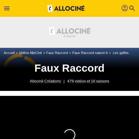
profil
menu
search
Accueil
Vidéos AlloCiné
Faux Raccord
Faux Raccord saison 6
Les gaffes de Transformers : l'âge de l'exctinction
Faux Raccord
Allociné Créations
|
479 vidéos et 16 saisons