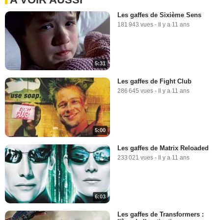
Les gaffes de Sixième Sens
181 943 vues
-
Il y a 11 ans
5:31
Les gaffes de Fight Club
286 645 vues
-
Il y a 11 ans
5:00
Les gaffes de Matrix Reloaded
233 021 vues
-
Il y a 11 ans
6:03
Les gaffes de Transformers :