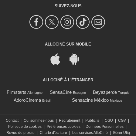
SUIVEZ-NOUS
ALLOCINÉ SUR MOBILE
ALLOCINÉ À L'ÉTRANGER
Filmstarts
SensaCine
Beyazperde
Allemagne
Espagne
Turquie
AdoroCinema
Sensacine México
Brésil
Mexique
Contact
|
Qui sommes-nous
|
Recrutement
|
Publicité
|
CGU
|
CGV
|
Politique de cookies
|
Préférences cookies
|
Données Personnelles
|
Revue de presse
|
Charte d'écriture
|
Les services AlloCiné
|
Gérer Utiq