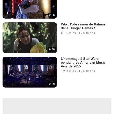
2:56
Pita : l'obsession de Katniss
dans Hunger Games !
4 792 vues
-
Il y a 10 ans
0:48
L'hommage à Star Wars
pendant les American Music
Awards 2015
3 234 vues
-
Il y a 10 ans
2:39