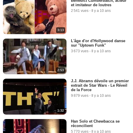
Benedict Cumberbatch, acteur
et imitateur de loutres
2 541 vues
-
Il y a 10 ans
3:13
L'âge d'or d'Hollywood danse
sur "Uptown Funk"
3 673 vues
-
Il y a 10 ans
2:53
J.J. Abrams dévoile un premier
extrait de Star Wars - Le Réveil
de la Force
9 879 vues
-
Il y a 10 ans
1:32
Han Solo et Chewbacca se
réconcilient
5 770 vues
-
Il y a 10 ans