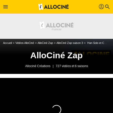
profil
menu
search
Accueil
Vidéos AlloCiné
AlloCiné Zap
AlloCiné Zap saison 3
Han Solo et Chewbacca se réconcilient
AlloCiné Zap
Allociné Créations
|
727 vidéos et 6 saisons