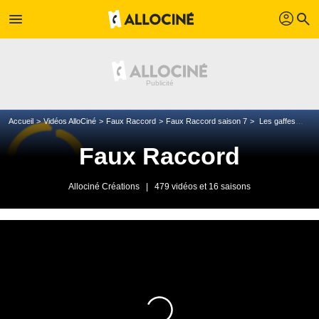
profil
menu
search
Accueil
Vidéos AlloCiné
Faux Raccord
Faux Raccord saison 7
Les gaffes de X-Men le commencent & X-Men Days of Future Past
Faux Raccord
Allociné Créations
|
479 vidéos et 16 saisons