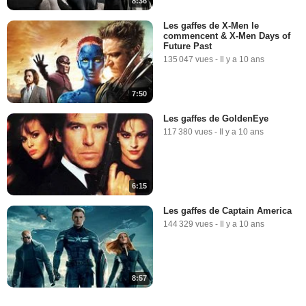
8:36
Les gaffes de X-Men le
commencent & X-Men Days of
Future Past
135 047 vues
-
Il y a 10 ans
7:50
Les gaffes de GoldenEye
117 380 vues
-
Il y a 10 ans
6:15
Les gaffes de Captain America
144 329 vues
-
Il y a 10 ans
8:57