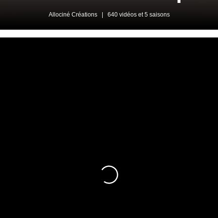
Allociné Créations
|
640 vidéos et 5 saisons