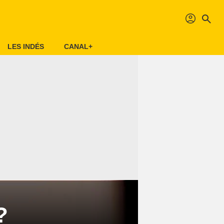
profil
search
LES INDÉS
CANAL+
?