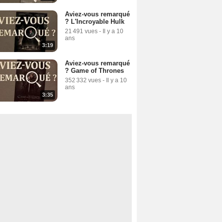
Aviez-vous remarqué
? L'Incroyable Hulk
21 491 vues
-
Il y a 10
ans
3:19
Aviez-vous remarqué
? Game of Thrones
352 332 vues
-
Il y a 10
ans
3:35