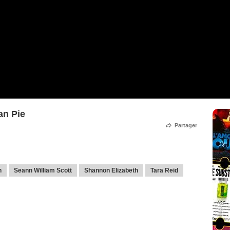
an Pie
Partager
n
Seann William Scott
Shannon Elizabeth
Tara Reid