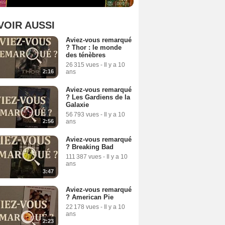
VOIR AUSSI
Aviez-vous remarqué
? Thor : le monde
des ténèbres
26 315 vues
-
Il y a 10
ans
2:16
Aviez-vous remarqué
? Les Gardiens de la
Galaxie
56 793 vues
-
Il y a 10
ans
2:56
Aviez-vous remarqué
? Breaking Bad
111 387 vues
-
Il y a 10
ans
3:47
Aviez-vous remarqué
? American Pie
22 178 vues
-
Il y a 10
ans
2:23