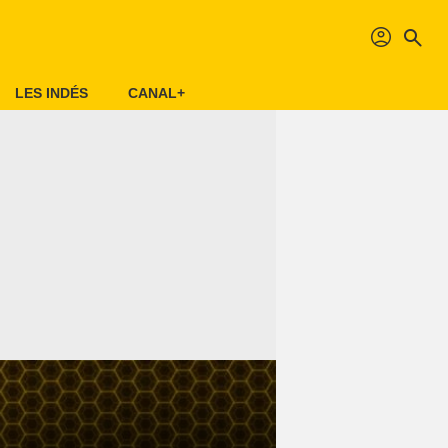
profil
search
LES INDÉS
CANAL+