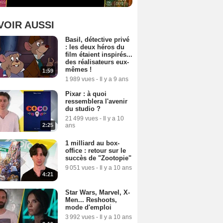
VOIR AUSSI
Basil, détective privé
: les deux héros du
film étaient inspirés...
des réalisateurs eux-
mêmes !
1:59
1 989 vues
-
Il y a 9 ans
Pixar : à quoi
ressemblera l'avenir
du studio ?
21 499 vues
-
Il y a 10
ans
2:25
1 milliard au box-
office : retour sur le
succès de "Zootopie"
9 051 vues
-
Il y a 10 ans
4:21
Star Wars, Marvel, X-
Men... Reshoots,
mode d'emploi
3 992 vues
-
Il y a 10 ans