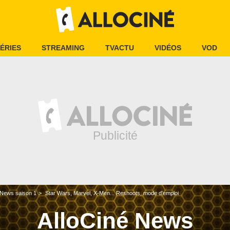
ÉRIES
STREAMING
TVACTU
VIDÉOS
VOD
 News saison 1
Star Wars, Marvel, X-Men... Reshoots, mode d'emploi
AlloCiné News