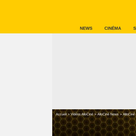
NEWS
CINÉMA
S
Accueil
Vidéos AlloCiné
AlloCiné News
AlloCiné