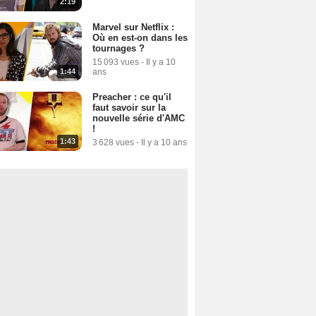
2:19
Marvel sur Netflix :
Où en est-on dans les
tournages ?
15 093 vues
-
Il y a 10
ans
1:44
Preacher : ce qu'il
faut savoir sur la
nouvelle série d'AMC
!
1:43
3 628 vues
-
Il y a 10 ans