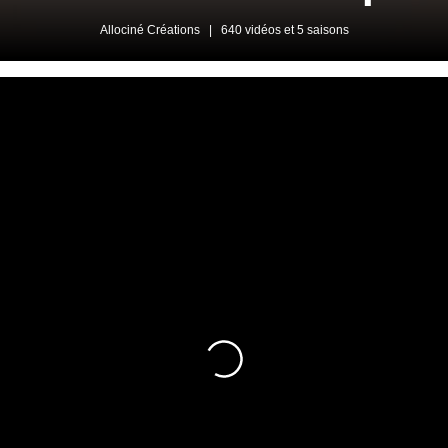
Allociné Créations
|
640 vidéos et 5 saisons