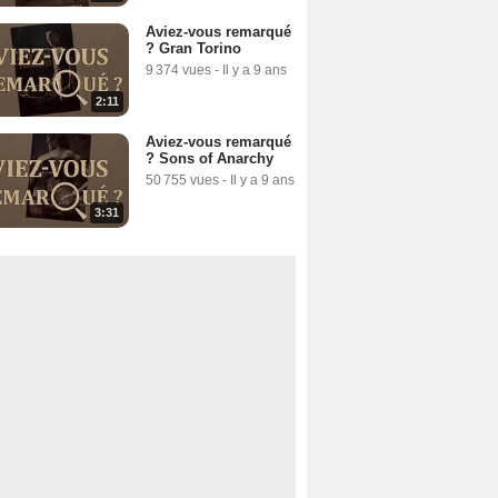
Aviez-vous remarqué
? Gran Torino
9 374 vues
-
Il y a 9 ans
2:11
Aviez-vous remarqué
? Sons of Anarchy
50 755 vues
-
Il y a 9 ans
3:31