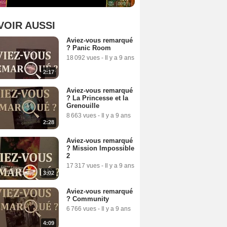
VOIR AUSSI
Aviez-vous remarqué
? Panic Room
18 092 vues
-
Il y a 9 ans
2:17
Aviez-vous remarqué
? La Princesse et la
Grenouille
8 663 vues
-
Il y a 9 ans
2:28
Aviez-vous remarqué
? Mission Impossible
2
17 317 vues
-
Il y a 9 ans
3:02
Aviez-vous remarqué
? Community
6 766 vues
-
Il y a 9 ans
4:09