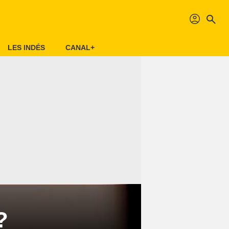
profil
search
LES INDÉS
CANAL+
?