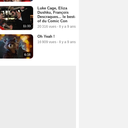
Luke Cage, Eliza
Dushku, François
Descraques... le best-
of du Comic Con
11:33
20 316 vues
-
Il y a 9 ans
Oh Yeah !
16 909 vues
-
Il y a 9 ans
6:16