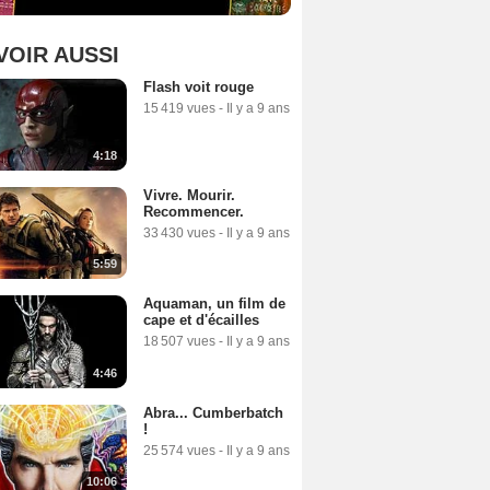
VOIR AUSSI
Flash voit rouge
15 419 vues
-
Il y a 9 ans
4:18
Vivre. Mourir.
Recommencer.
33 430 vues
-
Il y a 9 ans
5:59
Aquaman, un film de
cape et d'écailles
18 507 vues
-
Il y a 9 ans
4:46
Abra... Cumberbatch
!
25 574 vues
-
Il y a 9 ans
10:06