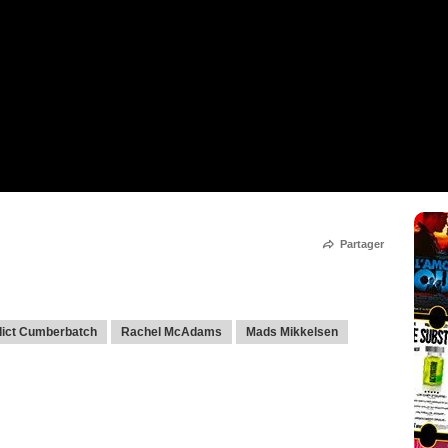
Partager
ict Cumberbatch
Rachel McAdams
Mads Mikkelsen