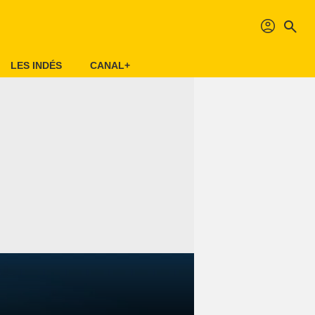
profil
search
LES INDÉS
CANAL+