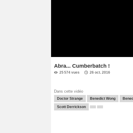
Abra... Cumberbatch !
25 574 vues
26 oct. 2016
Dans cette vidéo
Doctor Strange
Benedict Wong
Bened
Scott Derrickson