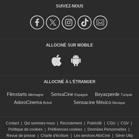
SUIVEZ-NOUS
ALLOCINÉ SUR MOBILE
ALLOCINÉ À L'ÉTRANGER
Filmstarts
SensaCine
Beyazperde
Allemagne
Espagne
Turquie
AdoroCinema
Sensacine México
Brésil
Mexique
Contact
|
Qui sommes-nous
|
Recrutement
|
Publicité
|
CGU
|
CGV
|
Politique de cookies
|
Préférences cookies
|
Données Personnelles
|
Revue de presse
|
Charte d'écriture
|
Les services AlloCiné
|
Gérer Utiq