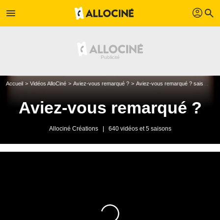
profil
menu
search
Accueil
Vidéos AlloCiné
Aviez-vous remarqué ?
Aviez-vous remarqué ? saison 1
Aviez-vous remarqué ?
Allociné Créations
|
640 vidéos et 5 saisons