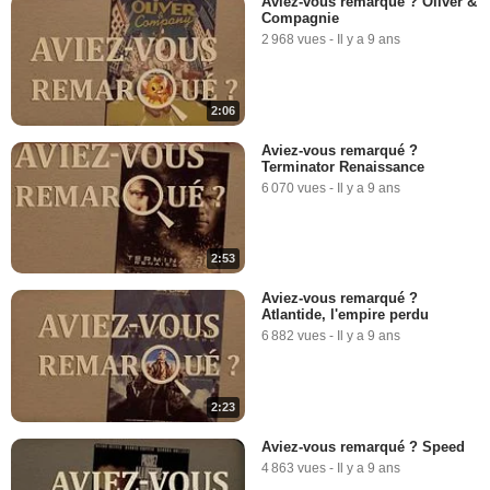
Aviez-vous remarqué ? Oliver &
Compagnie
2 968 vues
-
Il y a 9 ans
2:06
Aviez-vous remarqué ?
Terminator Renaissance
6 070 vues
-
Il y a 9 ans
2:53
Aviez-vous remarqué ?
Atlantide, l'empire perdu
6 882 vues
-
Il y a 9 ans
2:23
Aviez-vous remarqué ? Speed
4 863 vues
-
Il y a 9 ans