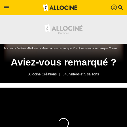
profil
menu
search
Accueil
Vidéos AlloCiné
Aviez-vous remarqué ?
Aviez-vous remarqué ? saison 1
Aviez-vous remarqué ?
Allociné Créations
|
640 vidéos et 5 saisons