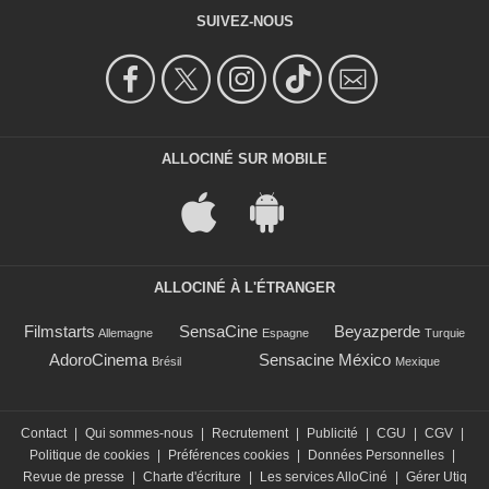
SUIVEZ-NOUS
ALLOCINÉ SUR MOBILE
ALLOCINÉ À L'ÉTRANGER
Filmstarts
SensaCine
Beyazperde
Allemagne
Espagne
Turquie
AdoroCinema
Sensacine México
Brésil
Mexique
Contact
|
Qui sommes-nous
|
Recrutement
|
Publicité
|
CGU
|
CGV
|
Politique de cookies
|
Préférences cookies
|
Données Personnelles
|
Revue de presse
|
Charte d'écriture
|
Les services AlloCiné
|
Gérer Utiq