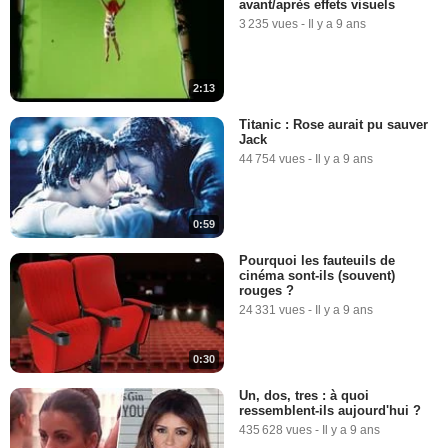
avant/après effets visuels
3 235 vues
-
Il y a 9 ans
2:13
Titanic : Rose aurait pu sauver
Jack
44 754 vues
-
Il y a 9 ans
0:59
Pourquoi les fauteuils de
cinéma sont-ils (souvent)
rouges ?
24 331 vues
-
Il y a 9 ans
0:30
Un, dos, tres : à quoi
ressemblent-ils aujourd'hui ?
435 628 vues
-
Il y a 9 ans