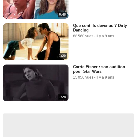
0:48
Que sont-ils devenus ? Dirty
Dancing
88 560 vues
-
Il y a 9 ans
1:20
Carrie Fisher : son audition
pour Star Wars
15 056 vues
-
Il y a 9 ans
1:28