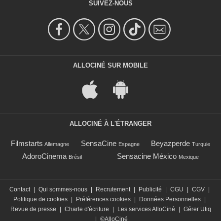
SUIVEZ-NOUS
ALLOCINÉ SUR MOBILE
ALLOCINÉ À L'ÉTRANGER
Filmstarts
SensaCine
Beyazperde
Allemagne
Espagne
Turquie
AdoroCinema
Sensacine México
Brésil
Mexique
Contact
|
Qui sommes-nous
|
Recrutement
|
Publicité
|
CGU
|
CGV
|
Politique de cookies
|
Préférences cookies
|
Données Personnelles
|
Revue de presse
|
Charte d'écriture
|
Les services AlloCiné
|
Gérer Utiq
|
©AlloCiné