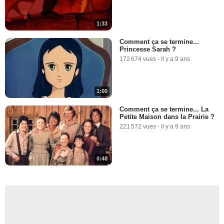
1:33
Comment ça se termine...
Princesse Sarah ?
172 674 vues
-
Il y a 9 ans
1:00
Comment ça se termine... La
Petite Maison dans la Prairie ?
221 572 vues
-
Il y a 9 ans
0:48