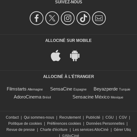
SUIVEZ-NOUS
ALLOCINÉ SUR MOBILE
ALLOCINÉ À L'ÉTRANGER
Filmstarts
SensaCine
Beyazperde
Allemagne
Espagne
Turquie
AdoroCinema
Sensacine México
Brésil
Mexique
Contact
|
Qui sommes-nous
|
Recrutement
|
Publicité
|
CGU
|
CGV
|
Politique de cookies
|
Préférences cookies
|
Données Personnelles
|
Revue de presse
|
Charte d'écriture
|
Les services AlloCiné
|
Gérer Utiq
|
©AlloCiné