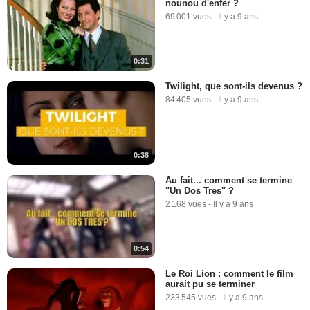
nounou d'enfer ?
69 001 vues
-
Il y a 9 ans
0:31
Twilight, que sont-ils devenus ?
84 405 vues
-
Il y a 9 ans
0:38
Au fait... comment se termine
"Un Dos Tres" ?
2 168 vues
-
Il y a 9 ans
0:54
Le Roi Lion : comment le film
aurait pu se terminer
233 545 vues
-
Il y a 9 ans