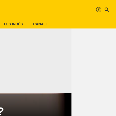
profil
search
LES INDÉS
CANAL+
?