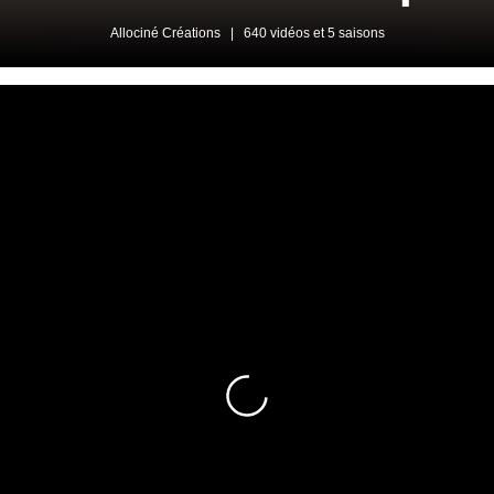
Allociné Créations
|
640 vidéos et 5 saisons