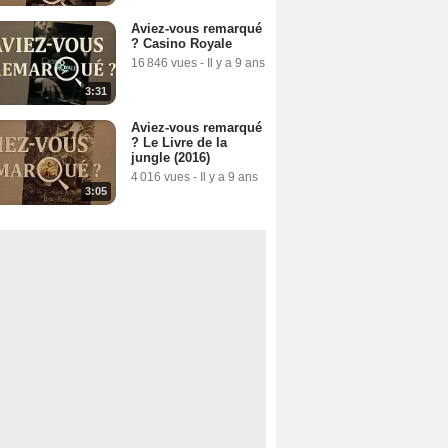
Aviez-vous remarqué
? Casino Royale
16 846 vues
-
Il y a 9 ans
3:31
Aviez-vous remarqué
? Le Livre de la
jungle (2016)
4 016 vues
-
Il y a 9 ans
3:05