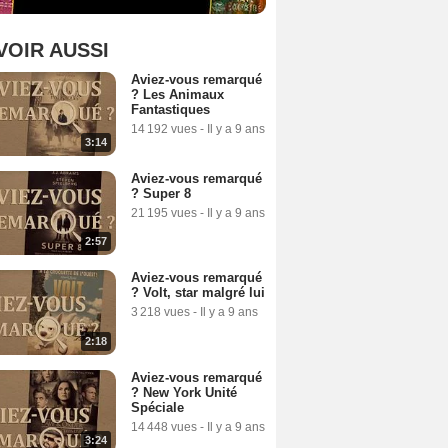
VOIR AUSSI
Aviez-vous remarqué
? Les Animaux
Fantastiques
14 192 vues
-
Il y a 9 ans
3:14
Aviez-vous remarqué
? Super 8
21 195 vues
-
Il y a 9 ans
2:57
Aviez-vous remarqué
? Volt, star malgré lui
3 218 vues
-
Il y a 9 ans
2:18
Aviez-vous remarqué
? New York Unité
Spéciale
14 448 vues
-
Il y a 9 ans
3:24