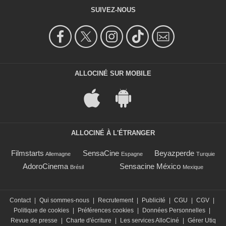
SUIVEZ-NOUS
ALLOCINÉ SUR MOBILE
ALLOCINÉ À L'ÉTRANGER
Filmstarts
SensaCine
Beyazperde
Allemagne
Espagne
Turquie
AdoroCinema
Sensacine México
Brésil
Mexique
Contact
|
Qui sommes-nous
|
Recrutement
|
Publicité
|
CGU
|
CGV
|
Politique de cookies
|
Préférences cookies
|
Données Personnelles
|
Revue de presse
|
Charte d'écriture
|
Les services AlloCiné
|
Gérer Utiq