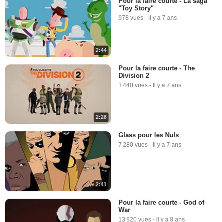
Pour la faire courte - La saga
"Toy Story"
978 vues
-
Il y a 7 ans
2:44
Pour la faire courte - The
Division 2
1 440 vues
-
Il y a 7 ans
2:28
Glass pour les Nuls
7 280 vues
-
Il y a 7 ans
2:41
Pour la faire courte - God of
War
13 920 vues
-
Il y a 8 ans