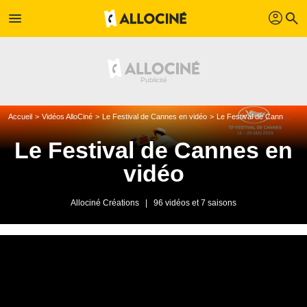
profil
menu
search
Accueil
Vidéos AlloCiné
Le Festival de Cannes en vidéo
Le Festival de Cannes en vidéo saison 6
Le Festival de Cannes en
vidéo
Allociné Créations
|
96 vidéos et 7 saisons