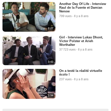
Another Day Of Life - Interview
Raul de la Fuente et Damian
Nenow
799 vues
-
Il y a 8 ans
2:27
Girl - Interview Lukas Dhont,
Victor Polster et Arieh
Worthalter
37 723 vues
-
Il y a 8 ans
3:43
On a testé la réalité virtuelle
écolo !
237 vues
-
Il y a 8 ans
1:34