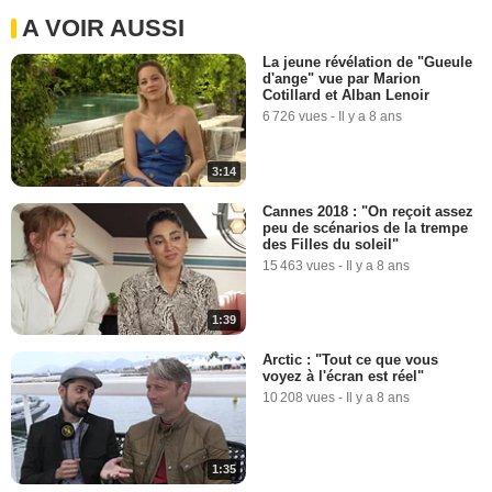
A VOIR AUSSI
La jeune révélation de "Gueule
d'ange" vue par Marion
Cotillard et Alban Lenoir
6 726 vues
-
Il y a 8 ans
3:14
Cannes 2018 : "On reçoit assez
peu de scénarios de la trempe
des Filles du soleil"
15 463 vues
-
Il y a 8 ans
1:39
Arctic : "Tout ce que vous
voyez à l'écran est réel"
10 208 vues
-
Il y a 8 ans
1:35