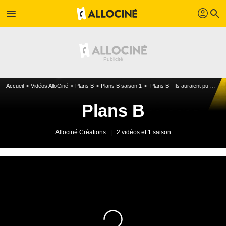
profil
menu
search
Accueil
Vidéos AlloCiné
Plans B
Plans B saison 1
Plans B - Ils auraient pu jouer... dans Game of Thrones, Friends, Breaking Bad...
Plans B
Allociné Créations
|
2 vidéos et 1 saison