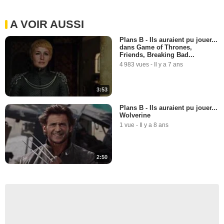
A VOIR AUSSI
Plans B - Ils auraient pu jouer...
dans Game of Thrones,
Friends, Breaking Bad...
4 983 vues
-
Il y a 7 ans
3:53
Plans B - Ils auraient pu jouer...
Wolverine
1 vue
-
Il y a 8 ans
2:50