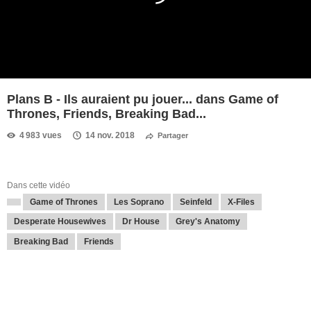
Plans B - Ils auraient pu jouer... dans Game of
Thrones, Friends, Breaking Bad...
4 983 vues
14 nov. 2018
Partager
Dans cette vidéo
Game of Thrones
Les Soprano
Seinfeld
X-Files
Desperate Housewives
Dr House
Grey's Anatomy
Breaking Bad
Friends