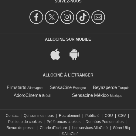
SUIVEZ-NOUS
ALLOCINÉ SUR MOBILE
ALLOCINÉ À L'ÉTRANGER
Filmstarts
SensaCine
Beyazperde
Allemagne
Espagne
Turquie
AdoroCinema
Sensacine México
Brésil
Mexique
Contact
|
Qui sommes-nous
|
Recrutement
|
Publicité
|
CGU
|
CGV
|
Politique de cookies
|
Préférences cookies
|
Données Personnelles
|
Revue de presse
|
Charte d'écriture
|
Les services AlloCiné
|
Gérer Utiq
|
©AlloCiné