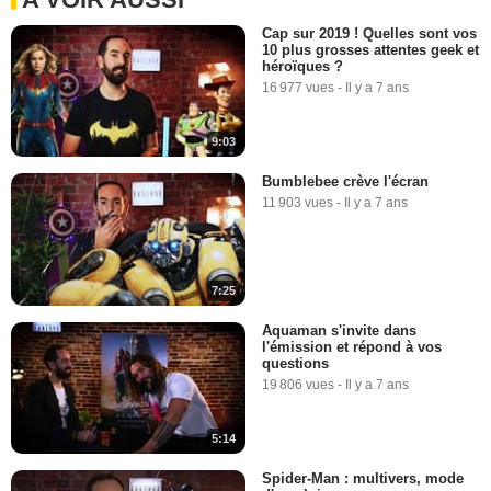
Cap sur 2019 ! Quelles sont vos
10 plus grosses attentes geek et
héroïques ?
16 977 vues
-
Il y a 7 ans
9:03
Bumblebee crève l'écran
11 903 vues
-
Il y a 7 ans
7:25
Aquaman s'invite dans
l'émission et répond à vos
questions
19 806 vues
-
Il y a 7 ans
5:14
Spider-Man : multivers, mode