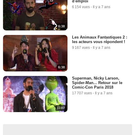
d'emploi
6 154 vues
-
Il y a 7 ans
6:38
Les Animaux Fantastiques 2 :
les acteurs vous répondent !
9 167 vues
-
Il y a 7 ans
6:38
Superman, Nicky Larson,
Spider-Man... Retour sur le
Comic-Con Paris 2018
17 707 vues
-
Il y a 7 ans
11:07