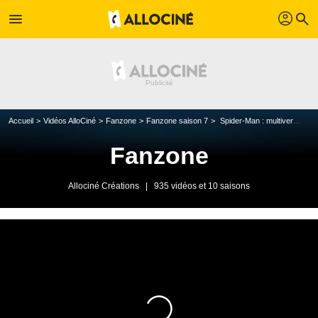
profil
menu
search
Accueil
Vidéos AlloCiné
Fanzone
Fanzone saison 7
Spider-Man : multivers, mode d'emploi
Fanzone
Allociné Créations
|
935 vidéos et 10 saisons