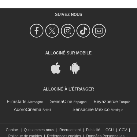
SUIVEZ-NOUS
ALLOCINÉ SUR MOBILE
ALLOCINÉ À L'ÉTRANGER
Filmstarts
SensaCine
Beyazperde
Allemagne
Espagne
Turquie
AdoroCinema
Sensacine México
Brésil
Mexique
Contact
|
Qui sommes-nous
|
Recrutement
|
Publicité
|
CGU
|
CGV
|
Politique de cookies
|
Préférences cookies
|
Données Personnelles
|