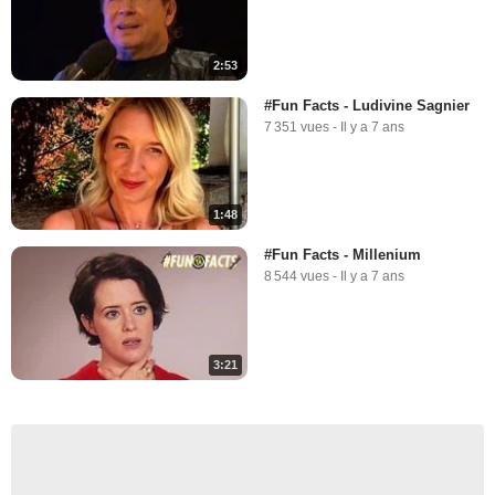
2:53
#Fun Facts - Ludivine Sagnier
7 351 vues
-
Il y a 7 ans
1:48
#Fun Facts - Millenium
8 544 vues
-
Il y a 7 ans
3:21