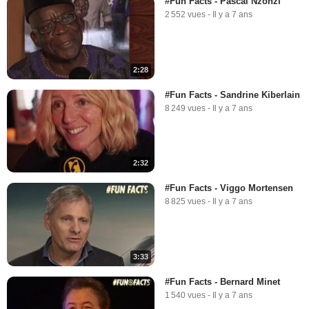
#Fun Facts - Pascal Nzonzi
2 552 vues
-
Il y a 7 ans
2:28
#Fun Facts - Sandrine Kiberlain
8 249 vues
-
Il y a 7 ans
2:32
#Fun Facts - Viggo Mortensen
8 825 vues
-
Il y a 7 ans
3:33
#Fun Facts - Bernard Minet
1 540 vues
-
Il y a 7 ans