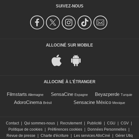
SUIVEZ-NOUS
ALLOCINÉ SUR MOBILE
ALLOCINÉ À L'ÉTRANGER
Filmstarts
SensaCine
Beyazperde
Allemagne
Espagne
Turquie
AdoroCinema
Sensacine México
Brésil
Mexique
Contact
|
Qui sommes-nous
|
Recrutement
|
Publicité
|
CGU
|
CGV
|
Politique de cookies
|
Préférences cookies
|
Données Personnelles
|
Revue de presse
|
Charte d'écriture
|
Les services AlloCiné
|
Gérer Utiq