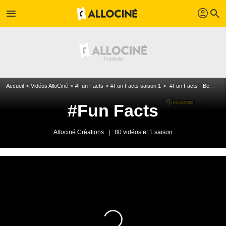
profil
menu
search
Accueil
Vidéos AlloCiné
#Fun Facts
#Fun Facts saison 1
#Fun Facts - Bernard Minet
#Fun Facts
Allociné Créations
|
80 vidéos et 1 saison